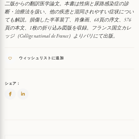
二版からの翻訳医学論文。本書は性病と尿路感染症の診
論
断・治療法を扱い、他の疾患と混同されやすい症状につい
文
QUANTITY
ても解説。損傷した半革装丁、肖像画、68頁の序文、576
頁の本文、1枚の折り込み図版を収録。フランス国立カレ
ッジ（Collège national de France）よりパリにて出版。
ウィッシュリストに追加
シェア：