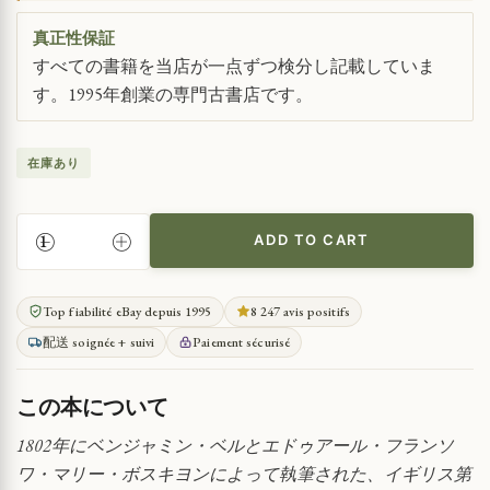
真正性保証
すべての書籍を当店が一点ずつ検分し記載していま
す。1995年創業の専門古書店です。
在庫あり
ADD TO CART
性
病
と
Top fiabilité eBay depuis 1995
8 247 avis positifs
尿
配送 soignée + suivi
Paiement sécurisé
路
感
染
この本について
症
の
1802年にベンジャミン・ベルとエドゥアール・フランソ
医
ワ・マリー・ボスキヨンによって執筆された、イギリス第
学