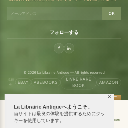
OK
フォローする
© 2026 La Librairie Antique — All rights reserved
LIVRE RARE
掲載
EBAY
ABEBOOKS
AMAZON
先
BOOK
✕
La Librairie Antiqueへようこそ。
📦 We ship antiquarian books worldwide
当サイトは最良の体験を提供するためにクッ
Shipping to USA
Shipping to New York
Shipping to California
Shipping to Massachusetts
キーを使用しています。
Shipping to Texas
Shipping to Illinois