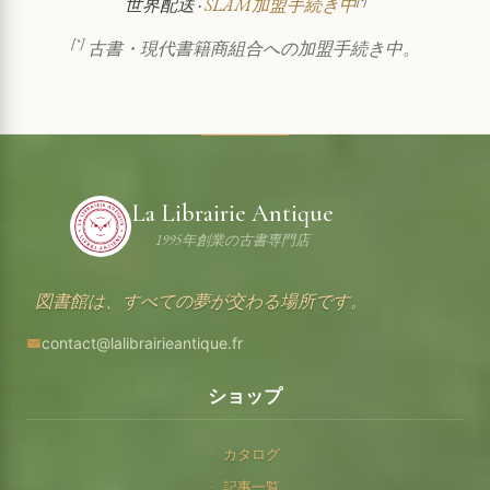
世界配送 ·
SLAM加盟手続き中
[*]
[*]
古書・現代書籍商組合への加盟手続き中。
La Librairie Antique
1995年創業の古書専門店
図書館は、すべての夢が交わる場所です。
contact@lalibrairieantique.fr
ショップ
カタログ
記事一覧