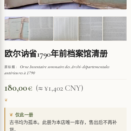
欧尔讷省1790年前档案馆清册
Orne Inventaire sommaire des Archi- départementales
原标题 :
antérieures à 1790
180,00
€
(≈ ¥1,402 CNY)
❦
仅此一册
古书均为孤本。此册为本店唯一库存，售出后不再补
货。