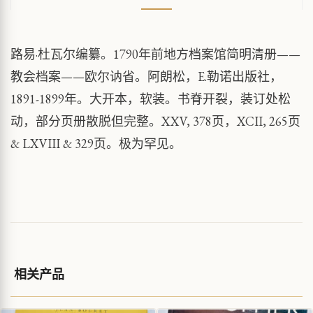
路易·杜瓦尔编纂。1790年前地方档案馆简明清册——
教会档案——欧尔讷省。阿朗松，E.勒诺出版社，
1891-1899年。大开本，软装。书脊开裂，装订处松
动，部分页册散脱但完整。XXV, 378页，XCII, 265页
& LXVIII & 329页。极为罕见。
相关产品