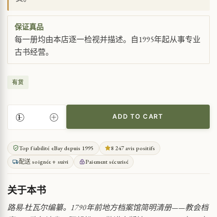
保证真品
每一册均由本店逐一检视并描述。自1995年起从事专业
古书经营。
有货
ADD TO CART
欧
尔
讷
Top fiabilité eBay depuis 1995
8 247 avis positifs
省
配送 soignée + suivi
Paiement sécurisé
1790
年
前
关于本书
档
案
路易·杜瓦尔编纂。1790年前地方档案馆简明清册——教会档
馆