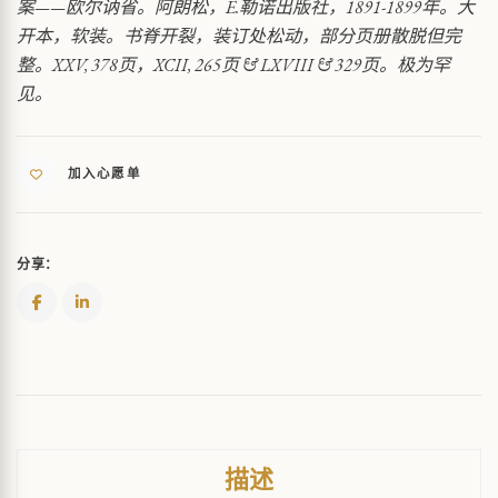
案——欧尔讷省。阿朗松，E.勒诺出版社，1891-1899年。大
清
开本，软装。书脊开裂，装订处松动，部分页册散脱但完
册
整。XXV, 378页，XCII, 265页 & LXVIII & 329页。极为罕
QUANTITY
见。
加入心愿单
分享：
描述