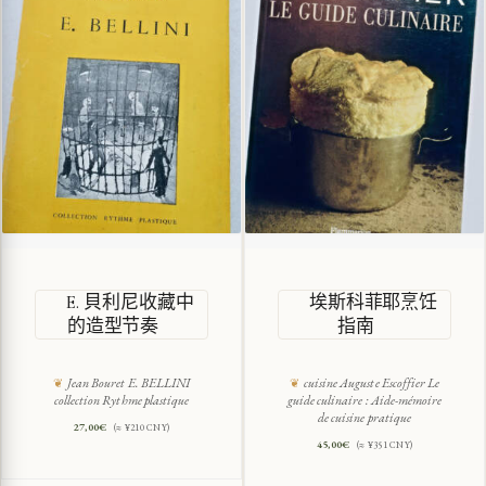
E. 貝利尼收藏中
埃斯科菲耶烹饪
的造型节奏
指南
Jean Bouret E. BELLINI
cuisine Auguste Escoffier Le
collection Rythme plastique
guide culinaire : Aide-mémoire
de cuisine pratique
27,00
€
(≈ ¥210 CNY)
45,00
€
(≈ ¥351 CNY)