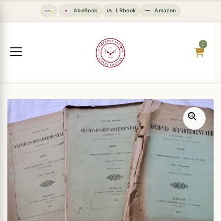
AbeBook
LRbook
Amazon
0