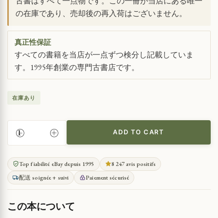
古書はすべて一点物です。この一冊が当店にある唯一
の在庫であり、売却後の再入荷はございません。
真正性保証
すべての書籍を当店が一点ずつ検分し記載していま
す。1995年創業の専門古書店です。
在庫あり
ADD TO CART
オ
ル
ヌ
Top fiabilité eBay depuis 1995
8 247 avis positifs
県
配送 soignée + suivi
Paiement sécurisé
1790
年
前
この本について
の