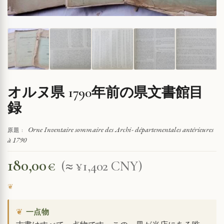
オルヌ県 1790年前の県文書館目
録
Orne Inventaire sommaire des Archi- départementales antérieures
原題 :
à 1790
180,00
€
(≈ ¥1,402 CNY)
❦
一点物