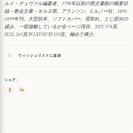
県
ルイ・デュヴァル編纂者。1790年以前の県文書館の概要目
文
録－教会文書－オルヌ県。アランソン、E.ルノー社、1891-
書
1899年刊。大型折本、ソフトカバー。背割れ、とじ部分の
館
緩み、一部遊離しているが全ページ現存。XXV, 378頁、
目
録
XCII, 265頁 & LXVIII & 329頁。極めて稀少。
QUANTITY
ウィッシュリストに追加
シェア：