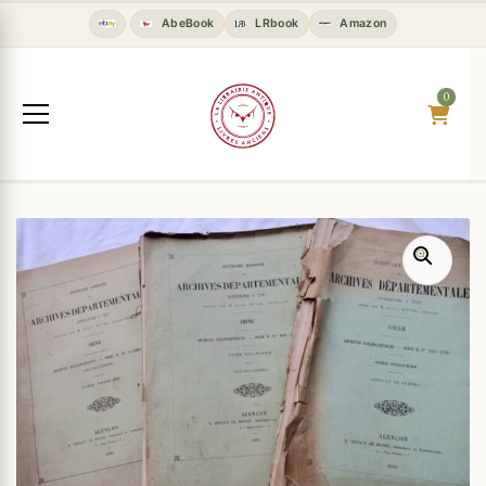
AbeBook
LRbook
Amazon
0