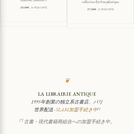
collection Rythme plastique
29,00
€
(≈ ¥226 CNY)
27,00
€
(≈ ¥210 CNY)
❦
LA LIBRAIRIE ANTIQUE
1995年創業の独立系古書店、パリ
世界配送 ·
SLAM加盟手続き中
[*]
[*]
古書・現代書籍商組合への加盟手続き中。