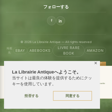
フォローする
© 2026 La Librairie Antique — All rights reserved
LIVRE RARE
掲載
EBAY
ABEBOOKS
AMAZON
先
BOOK
✕
La Librairie Antiqueへようこそ。
📦 We ship antiquarian books worldwide
当サイトは最良の体験を提供するためにクッ
Shipping to USA
Shipping to New York
Shipping to California
Shipping to Massachusetts
キーを使用しています。
Shipping to Texas
Shipping to Illinois
拒否する
同意する