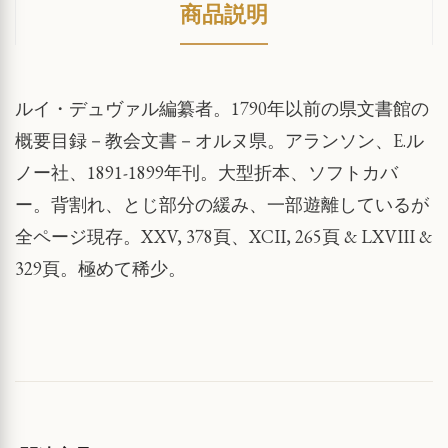
商品説明
ルイ・デュヴァル編纂者。1790年以前の県文書館の
概要目録－教会文書－オルヌ県。アランソン、E.ル
ノー社、1891-1899年刊。大型折本、ソフトカバ
ー。背割れ、とじ部分の緩み、一部遊離しているが
全ページ現存。XXV, 378頁、XCII, 265頁 & LXVIII &
329頁。極めて稀少。