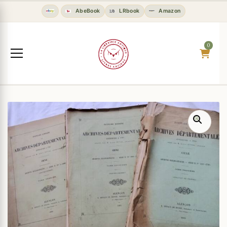
AbeBook
LRbook
Amazon
0