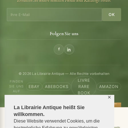
Erhalten Sie unsere neuesten Funde und Kataloge vorab.
OK
Folgen Sie uns
© 2026 La Librairie Antique — Alle Rechte vorbehalten
LIVRE
FINDEN
EBAY
ABEBOOKS
RARE
AMAZON
SIE UNS
AUF
BOOK
✕
La Librairie Antique heißt Sie
willkommen.
📦 We ship antiquarian books worldwide
Diese Website verwendet Cookies, um die
Shipping to USA
Shipping to New York
Shipping to California
Shipping to Massachusetts
bestmögliche Erfahrung zu gewährleisten.