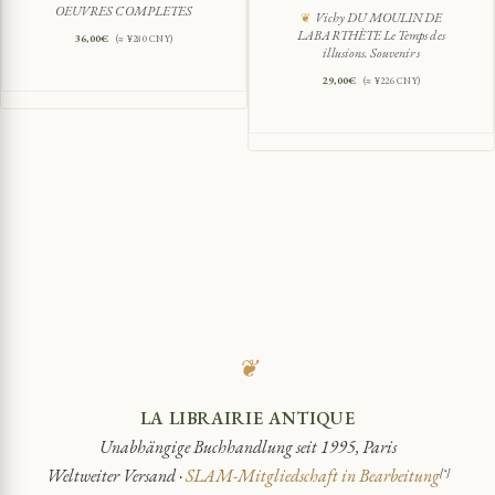
OEUVRES COMPLETES
Vichy DU MOULIN DE
LABARTHÈTE Le Temps des
36,00
€
(≈ ¥280 CNY)
illusions. Souvenirs
29,00
€
(≈ ¥226 CNY)
❦
LA LIBRAIRIE ANTIQUE
Unabhängige Buchhandlung seit 1995, Paris
Weltweiter Versand ·
SLAM-Mitgliedschaft in Bearbeitung
[*]