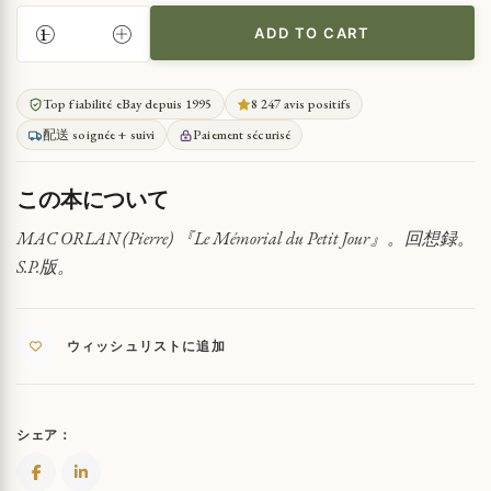
ADD TO CART
夜
明
け
Top fiabilité eBay depuis 1995
8 247 avis positifs
の
配送 soignée + suivi
Paiement sécurisé
記
念
碑
この本について
QUANTITY
MAC ORLAN (Pierre) 『Le Mémorial du Petit Jour』。回想録。
S.P.版。
ウィッシュリストに追加
シェア：