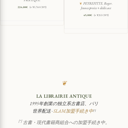
PRATIQUE
PEYREFITTE. Roger.
226,00
€
(≈ ¥1,760 CNY)
Jeunes proies + dédicace
45,00
€
(≈ ¥351 CNY)
❦
LA LIBRAIRIE ANTIQUE
1995年創業の独立系古書店、パリ
世界配送 ·
SLAM加盟手続き中
[*]
[*]
古書・現代書籍商組合への加盟手続き中。