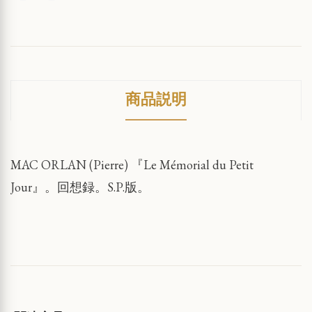
商品説明
MAC ORLAN (Pierre) 『Le Mémorial du Petit
Jour』。回想録。S.P.版。