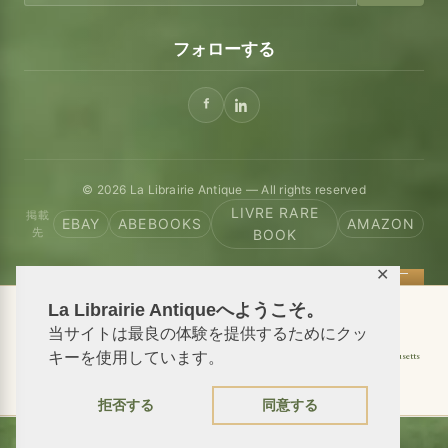
フォローする
© 2026 La Librairie Antique — All rights reserved
LIVRE RARE
掲載
EBAY
ABEBOOKS
AMAZON
先
BOOK
✕
La Librairie Antiqueへようこそ。
📦 We ship antiquarian books worldwide
当サイトは最良の体験を提供するためにクッ
キーを使用しています。
Shipping to USA
Shipping to New York
Shipping to California
Shipping to Massachusetts
Shipping to Texas
Shipping to Illinois
拒否する
同意する