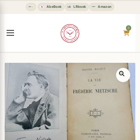
AbeBook
LRbook
Amazon
0