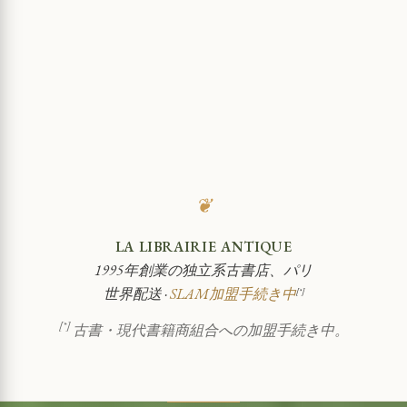
❦
LA LIBRAIRIE ANTIQUE
1995年創業の独立系古書店、パリ
世界配送 ·
SLAM加盟手続き中
[*]
[*]
古書・現代書籍商組合への加盟手続き中。