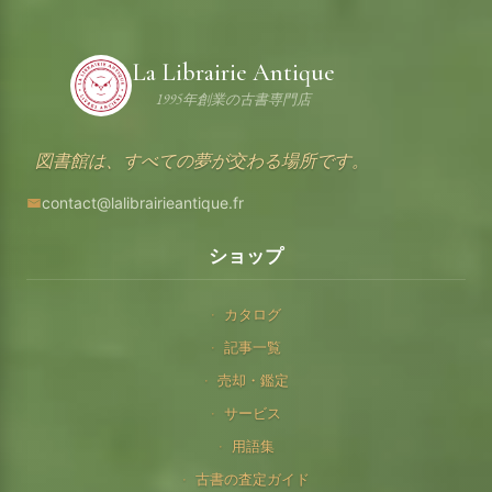
La Librairie Antique
1995年創業の古書専門店
図書館は、すべての夢が交わる場所です。
contact@lalibrairieantique.fr
ショップ
カタログ
記事一覧
売却・鑑定
サービス
用語集
古書の査定ガイド