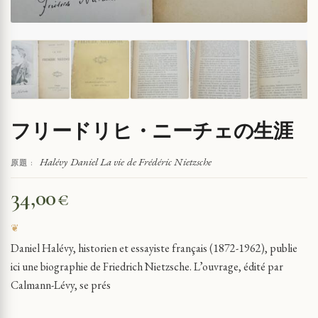
フリードリヒ・ニーチェの生涯
Halévy Daniel La vie de Frédéric Nietzsche
原題 :
34,00
€
Daniel Halévy, historien et essayiste français (1872-1962), publie
ici une biographie de Friedrich Nietzsche. L’ouvrage, édité par
Calmann-Lévy, se prés