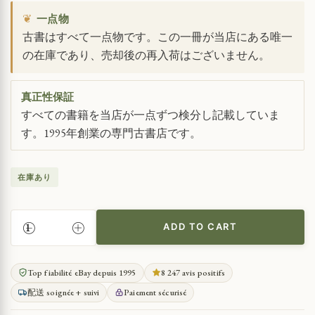
❦
一点物
古書はすべて一点物です。この一冊が当店にある唯一
の在庫であり、売却後の再入荷はございません。
真正性保証
すべての書籍を当店が一点ずつ検分し記載していま
す。1995年創業の専門古書店です。
在庫あり
ADD TO CART
フ
リ
ー
Top fiabilité eBay depuis 1995
8 247 avis positifs
ド
配送 soignée + suivi
Paiement sécurisé
リ
ヒ・