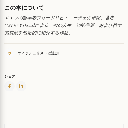
ニ
この本について
ー
チ
ドイツの哲学者フリードリヒ・ニーチェの伝記。著者
ェ
HALÉVY Danielによる、彼の人生、知的発展、および哲学
の
的貢献を包括的に紹介する作品。
生
涯
QUANTITY
ウィッシュリストに追加
シェア：