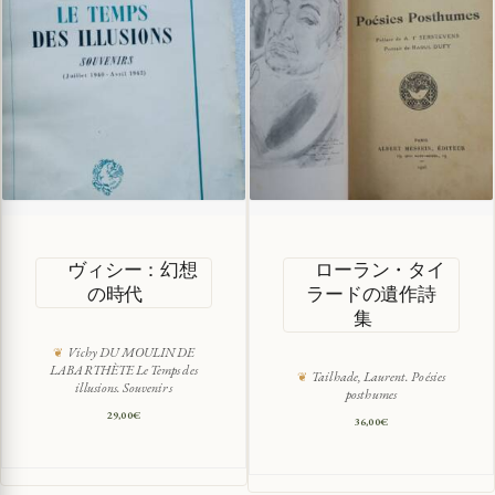
ヴィシー：幻想
ローラン・タイ
の時代
ラードの遺作詩
集
Vichy DU MOULIN DE
LABARTHÈTE Le Temps des
Tailhade, Laurent. Poésies
illusions. Souvenirs
posthumes
29,00
€
36,00
€