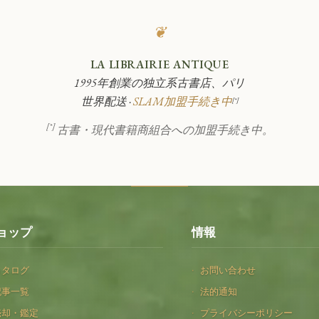
❦
LA LIBRAIRIE ANTIQUE
1995年創業の独立系古書店、パリ
世界配送 ·
SLAM加盟手続き中
[*]
[*]
古書・現代書籍商組合への加盟手続き中。
ョップ
情報
カタログ
お問い合わせ
記事一覧
法的通知
売却・鑑定
プライバシーポリシー