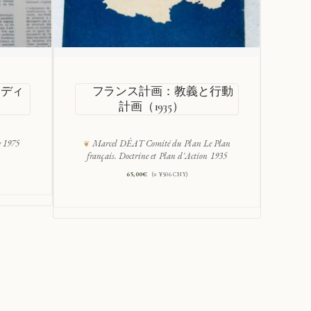
ンディ
フランス計画：教義と行動
1
計画（1935）
簡
e 1975
Marcel DÉAT Comité du Plan Le Plan
français. Doctrine et Plan d'Action 1935
65,00
€
(≈ ¥506 CNY)