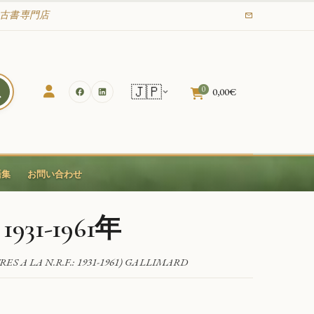
業の古書専門店
🇯🇵
0
0,00
€
語集
お問い合わせ
931-1961年
S A LA N.R.F.: 1931-1961) GALLIMARD