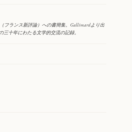
N.R.F.（フランス新評論）への書簡集。Gallimardより出
の三十年にわたる文学的交流の記録。