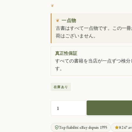
❦
一点物
古書はすべて一点物です。この一冊
荷はございません。
真正性保証
すべての書籍を当店が一点ずつ検分し
す。
在庫あり
N.R.F.
へ
の
Top fiabilité eBay depuis 1995
8 247 av
手