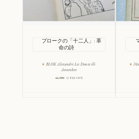
ブロークの「十二人」: 革
命の詩
BLOK Alexandre Les Douze ill-
Mal
Annenkov
46,00
€
(≈ ¥358 CNY)