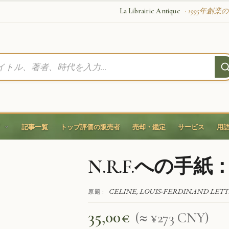
La Librairie Antique
· 1995年創
記事一覧
トップ評価の販売者
売却・鑑定
サービス
用
N.R.F.への手紙：1
CELINE, LOUIS-FERDINAND LETTRE
原題 :
35,00
€
(≈ ¥273 CNY)