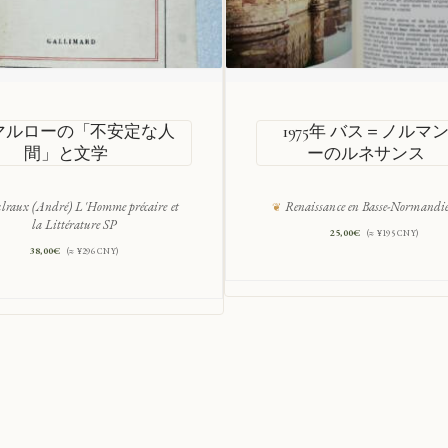
マルローの「不安定な人
1975年 バス＝ノルマ
間」と文学
ーのルネサンス
raux (André) L'Homme précaire et
Renaissance en Basse-Normandi
la Littérature SP
25,00
€
(≈ ¥195 CNY)
38,00
€
(≈ ¥296 CNY)