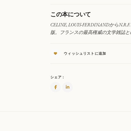
紙：
1931-
この本について
1961
年
CELINE, LOUIS-FERDINANDから
QUANTITY
版。フランスの最高権威の文学雑誌と
ウィッシュリストに追加
シェア：