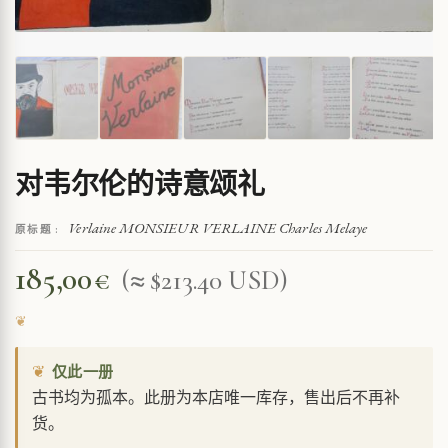
对韦尔伦的诗意颂礼
Verlaine MONSIEUR VERLAINE Charles Melaye
原标题 :
185,00
€
(≈ $213.40 USD)
❦
仅此一册
古书均为孤本。此册为本店唯一库存，售出后不再补
货。