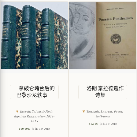
拿破仑垮台后的
洛朗·泰拉德遗作
巴黎沙龙轶事
诗集
Echo des Salons de Paris
Tailhade, Laurent. Poésies
depuis la Restauration 1814-
posthumes
1815
36,00
€
(≈ $41.53 USD)
100,00
€
(≈ $115.35 USD)