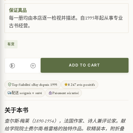
保证真品
每一册均由本店逐一检视并描述。自1995年起从事专业
古书经营。
有货
ADD TO CART
对
韦
尔
Top fiabilité eBay depuis 1995
8 247 avis positifs
伦
配送 soignée + suivi
Paiement sécurisé
的
诗
意
关于本书
颂
礼
查尔斯·梅莱（1890-1954），法国作家、诗人兼评论家。献
QUANTITY
给学院院士费尔南·格雷格的独特作品。软精装本，附折叠