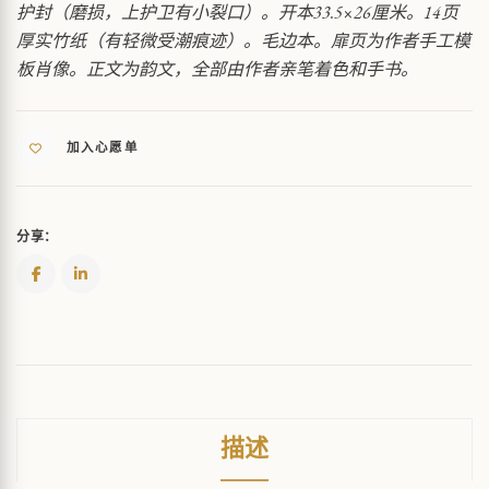
护封（磨损，上护卫有小裂口）。开本33.5×26厘米。14页
厚实竹纸（有轻微受潮痕迹）。毛边本。扉页为作者手工模
板肖像。正文为韵文，全部由作者亲笔着色和手书。
加入心愿单
分享：
描述