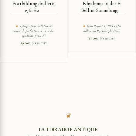
Fortbildungsbulletin
Rhythmus in der E.
1961-62
Bellini-Sammlung
Typographie bulletin des
Jean Bouret E. BELLINI
cours de perfectionnement du
collection Rythme plastique
syndicat 1961-62
27,00
€
(≈ ¥210 CNY)
39,00
€
(≈ ¥304 CNY)
❦
LA LIBRAIRIE ANTIQUE