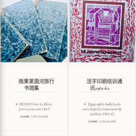
雨果莱茵河旅行
活字印刷培训通
书简集
讯1961-62
HUGO Victor Le Rhin -
Typographie bulletin des
Lettres à un ami 1845
cours de perfectionnement du
syndicat 1961-62
65,00
€
(≈ $75.10 USD)
39,00
€
(≈ $45.06 USD)