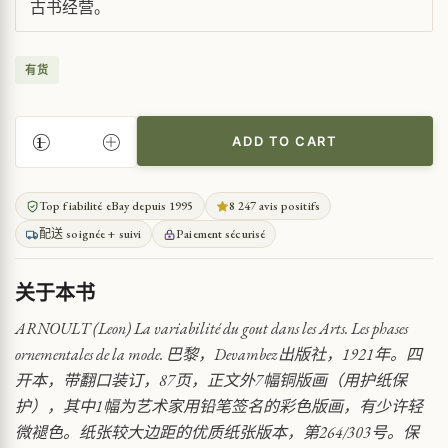
古书经营。
有货
ADD TO CART
艺
术
品
Top fiabilité eBay depuis 1995
8 247 avis positifs
味
配送 soignée + suivi
Paiement sécurisé
的
变
动
关于本书
性
与
ARNOULT (Leon) La variabilité du gout dans les Arts. Les phases
时
ornementales de la mode. 巴黎，Devambez出版社，1921年。四
尚
开本，带翻口装订，87页，正文外7幅铜版画（用护纸保
装
护），其中1幅为艺术家用铅笔签名的彩色版画，有少许轻
饰
阶
微褪色。纸张较大边距的优质纸张版本，第264/303号。保
段