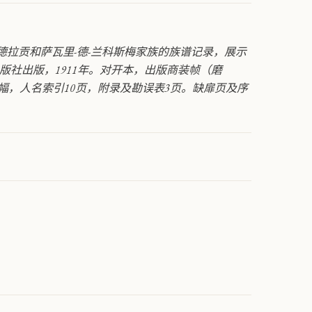
蒙德拉贡和萨瓦里-德-兰科斯梅家族的族谱记录，展示
版社出版，1911年。对开本，出版商装帧（磨
0幅，人名索引10页，附录及勘误表3页。缺扉页及序