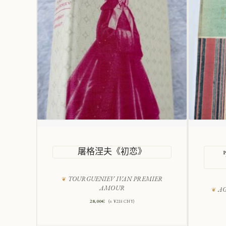
屠格涅夫《初恋》
TOURGUENIEV IVAN PREMIER
AMOUR
AG
28,00
€
(≈ ¥218 CNY)