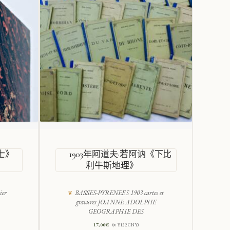
士》
1903年阿道夫·若阿讷《下比
利牛斯地理》
ier
BASSES-PYRENEES 1903 cartes et
gravures JOANNE ADOLPHE
GEOGRAPHIE DES
17,00
€
(≈ ¥132 CNY)