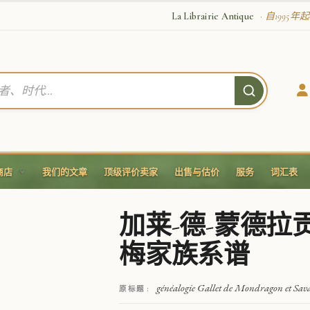
La Librairie Antique
· 自1995
商店
我们的文章
顶级评价卖家
出售与估价
服务
词汇表
加莱-德-蒙德拉
梅家族系谱
généalogie Gallet de Mondragon et Sav
原标题 :