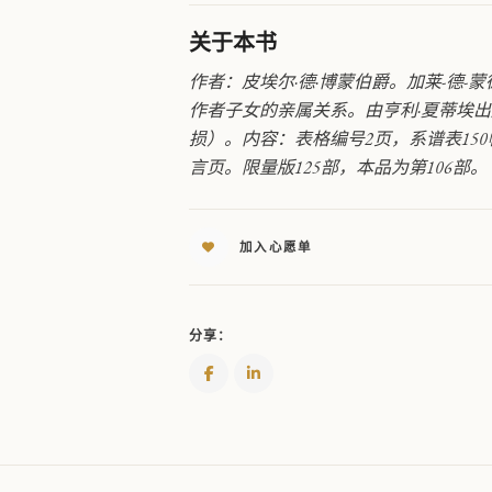
德
拉
关于本书
贡
及
作者：皮埃尔·德·博蒙伯爵。加莱-德-
萨
作者子女的亲属关系。由亨利·夏蒂埃出
瓦
损）。内容：表格编号2页，系谱表15
里-
言页。限量版125部，本品为第106部。
德-
兰
科
斯
加入心愿单
梅
家
族
系
分享：
谱
QUANTITY