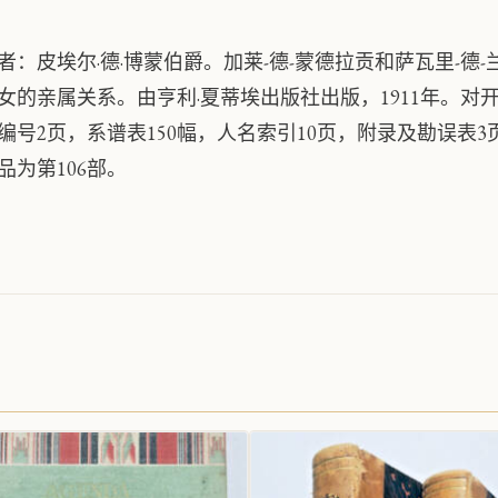
者：皮埃尔·德·博蒙伯爵。加莱-德-蒙德拉贡和萨瓦里-
女的亲属关系。由亨利·夏蒂埃出版社出版，1911年。
编号2页，系谱表150幅，人名索引10页，附录及勘误表3
品为第106部。