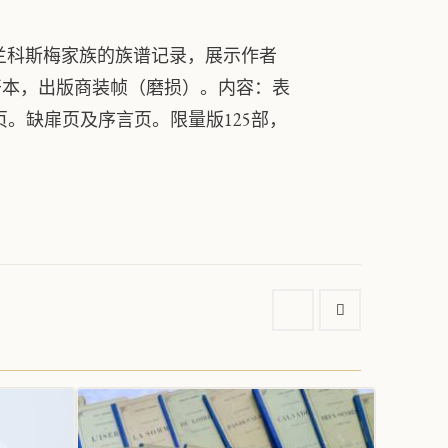
德-兰科斯梅家族的族谱记录，展示作者
对开本，出版商装帧（磨损）。内容：表
页。缺扉页及序言页。限量版125部，