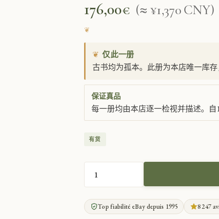
176,00
€
(≈ ¥1,370 CNY)
❦
仅此一册
古书均为孤本。此册为本店唯一库存
保证真品
每一册均由本店逐一检视并描述。自1
有货
加
莱-
德-
Top fiabilité eBay depuis 1995
8 247 av
蒙