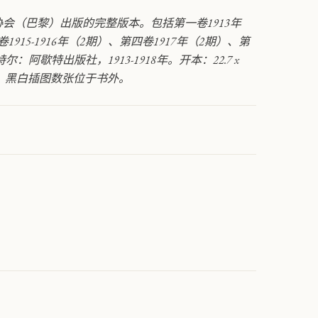
cle。由十八世纪协会（巴黎）出版的完整版本。包括第一卷1913年
1915-1916年（2期）、第四卷1917年（2期）、第
尔：阿歇特出版社，1913-1918年。开本：22.7 x
伤。黑白插图数张位于书外。