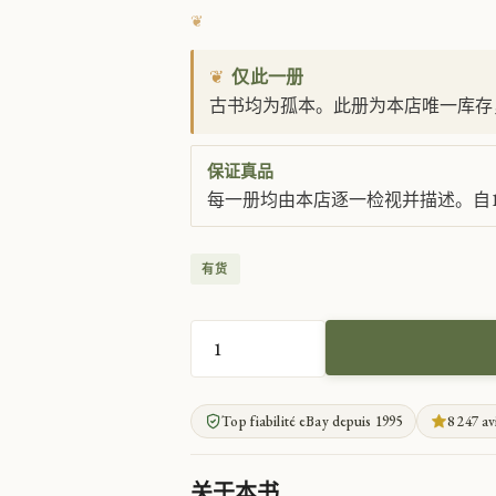
❦
仅此一册
古书均为孤本。此册为本店唯一库存
保证真品
每一册均由本店逐一检视并描述。自1
有货
十
八
世
Top fiabilité eBay depuis 1995
8 247 av
纪
杂
志
关于本书