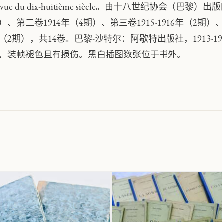
evue du dix-huitième siècle。由十八世纪协会（
）、第二卷1914年（4期）、第三卷1915-1916年（2期）
（2期），共14卷。巴黎-沙特尔：阿歇特出版社，1913-1918
，装帧褪色且有损伤。黑白插图数张位于书外。