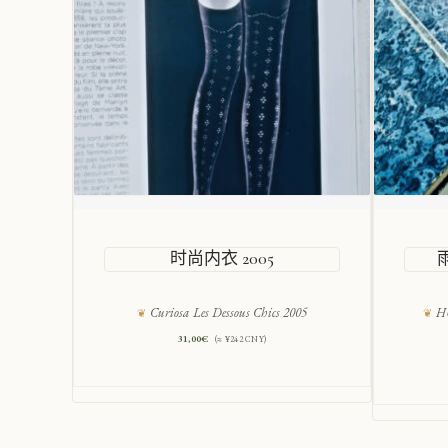
时尚内衣 2005
Curiosa Les Dessous Chics 2005
HU
31,00
€
(≈ ¥242 CNY)