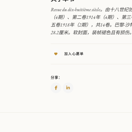
完
整
Revue du dix-huitième siè
版
（4期）、第二卷1914年（4期）、第三卷
（1913-
五卷1918年（2期），共14卷。巴黎-沙特
1918
28.2厘米。软封面，装帧褪色且有损
年）
QUANTITY
加入心愿单
分享：