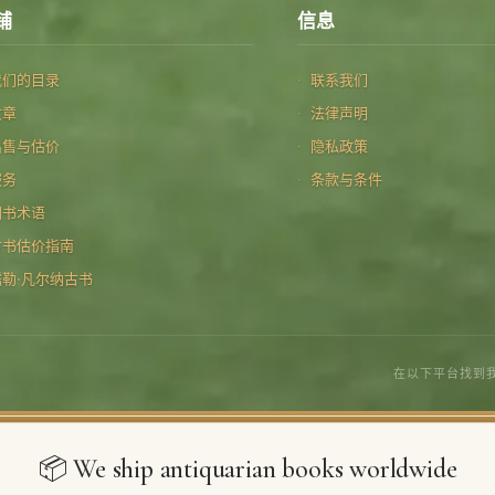
铺
信息
我们的目录
联系我们
文章
法律声明
出售与估价
隐私政策
服务
条款与条件
图书术语
古书估价指南
儒勒·凡尔纳古书
在以下平台找到
📦 We ship antiquarian books worldwide