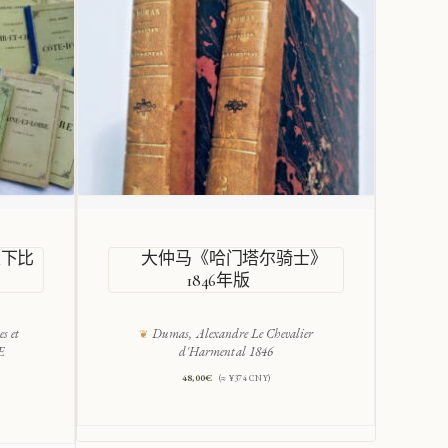
《下比
大仲马《哈门塔尔骑士》
1846年版
princi
s et
Dumas, Alexandre Le Chevalier
E
d'Harmental 1846
48,00
€
(≈ ¥374 CNY)