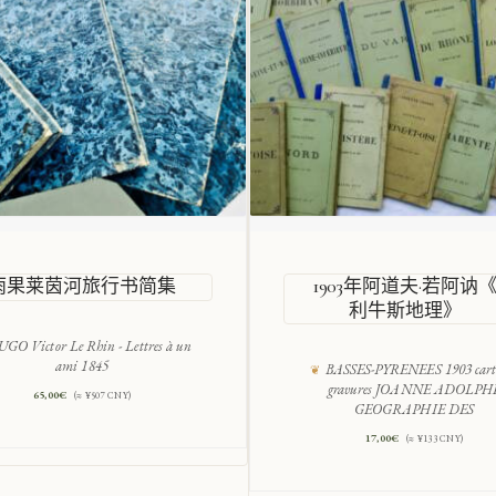
雨果莱茵河旅行书简集
1903年阿道夫·若阿讷
利牛斯地理》
GO Victor Le Rhin - Lettres à un
ami 1845
BASSES-PYRENEES 1903 carte
gravures JOANNE ADOLPH
65,00
€
(≈ ¥507 CNY)
GEOGRAPHIE DES
17,00
€
(≈ ¥133 CNY)