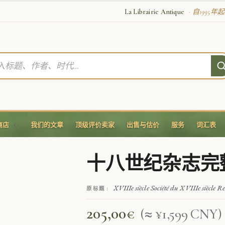
La Librairie Antique
· 自1995
商店
我们的文章
顶级评价卖家
出售与估价
服务
词汇表
十八世纪杂志完整版
XVIIIe siècle Société du XVIIIe siècle R
原标题 :
205,00
€
(≈ ¥1,599 CNY)