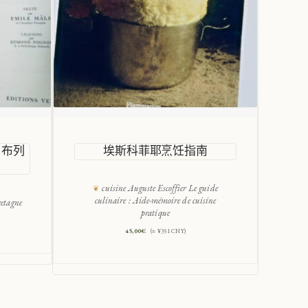
：布列
埃斯科菲耶烹饪指南
1
cuisine Auguste Escoffier Le guide
culinaire : Aide-mémoire de cuisine
etagne
pratique
45,00
€
(≈ ¥351 CNY)