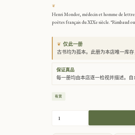
Henri Mondor, médecin et homme de lettres 
poètes français du XIXe siècle. *Rimbaud ou 
❦
仅此一册
古书均为孤本。此册为本店唯一库存
保证真品
每一册均由本店逐一检视并描述。自1
有货
兰
波
的