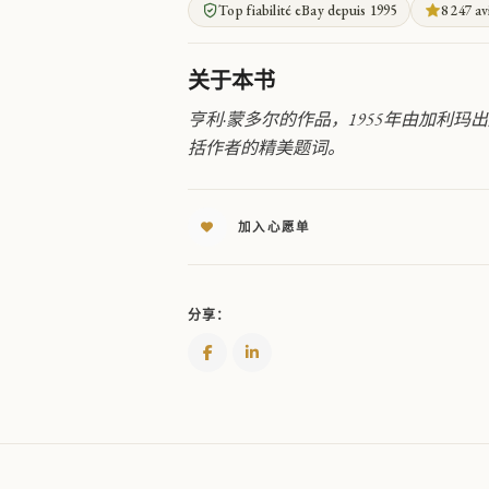
Top fiabilité eBay depuis 1995
8 247 av
急
躁
天
关于本书
才
QUANTITY
亨利·蒙多尔的作品，1955年由加利玛出版
括作者的精美题词。
加入心愿单
分享：