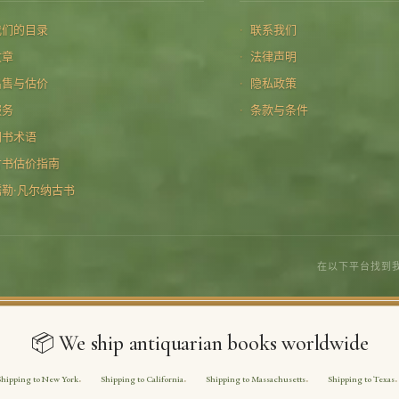
我们的目录
联系我们
文章
法律声明
出售与估价
隐私政策
服务
条款与条件
图书术语
古书估价指南
儒勒·凡尔纳古书
在以下平台找到
📦 We ship antiquarian books worldwide
Shipping to New York
Shipping to California
Shipping to Massachusetts
Shipping to Texas