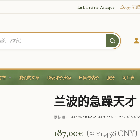
La Librairie Antique
· 自1995
商店
我们的文章
顶级评价卖家
出售与估价
服务
词汇表
兰波的急躁天才
MONDOR RIMBAUD OU LE GENIE 
原标题 :
187,00
€
(≈ ¥1,458 CNY)