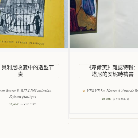
E. 貝利尼收藏中的造型节
《韋爾芙》雜誌特輯
奏
塔尼的安妮時禱書
ean Bouret E. BELLINI collection
VERVE Les Heures d'Anne de Br
Rythme plastique
40,00
€
(≈ ¥312 CNY)
27,00
€
(≈ ¥211 CNY)