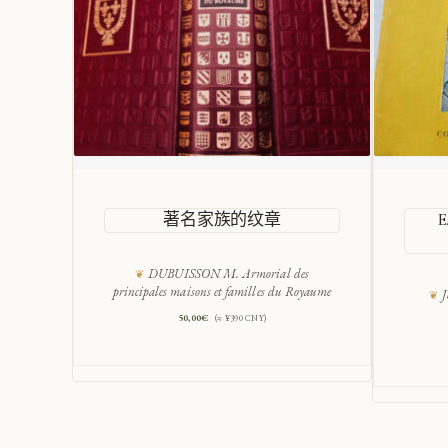
著名家族的纹章
DUBUISSON M. Armorial des
principales maisons et familles du Royaume
J
50,00
€
(≈ ¥390 CNY)