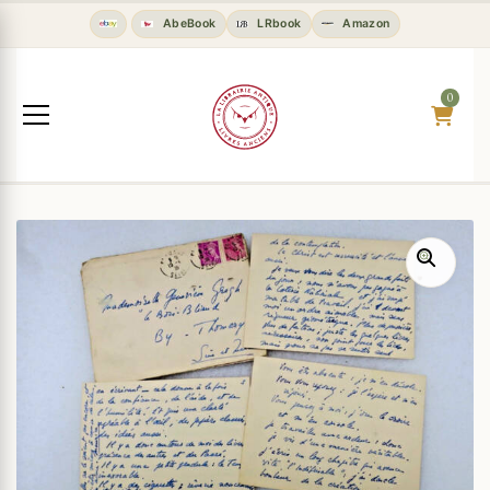
AbeBook
LRbook
Amazon
0