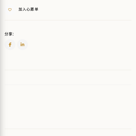
名
加入心愿单
信
QUANTITY
分享：