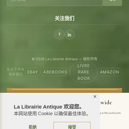
关注我们
© 2026 La Librairie Antique — 版权所有
LIVRE
在以下平台
EBAY
ABEBOOKS
RARE
AMAZON
找到我们
BOOK
✕
📦 We ship antiquarian books worldwide
La Librairie Antique 欢迎您。
Shipping to USA
Shipping to New York
Shipping to California
Shipping to Massachusetts
本网站使用 Cookie 以确保最佳体验。
Shipping to Texas
Shipping to Illinois
拒绝
接受