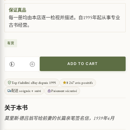
保证真品
每一册均由本店逐一检视并描述。自1995年起从事专业
古书经营。
有货
ADD TO CART
莫
里
斯
Top fiabilité eBay depuis 1995
8 247 avis positifs
·
配送 soignée + suivi
Paiement sécurisé
德
吕
翁
关于本书
的
亲
莫里斯·德吕翁写给前妻的长篇亲笔签名信，1939年4月
笔
签