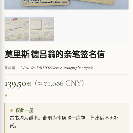
莫里斯·德吕翁的亲笔签名信
Maurice DRUON lettre autographes signée
原标题 :
139,50
€
(≈ ¥1,086 CNY)
❦
仅此一册
古书均为孤本。此册为本店唯一库存，售出后不再补
货。