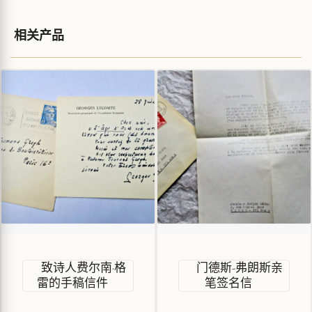
相关产品
致诗人费尔南·格
门德斯-弗朗斯亲
雷的手稿信件
笔签名信