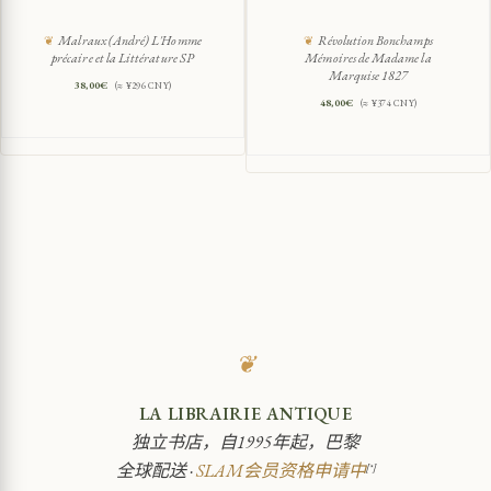
Malraux (André) L'Homme
Révolution Bonchamps
précaire et la Littérature SP
Mémoires de Madame la
Marquise 1827
38,00
€
(≈ ¥296 CNY)
48,00
€
(≈ ¥374 CNY)
❦
LA LIBRAIRIE ANTIQUE
独立书店，自1995年起，巴黎
全球配送 ·
SLAM会员资格申请中
[*]