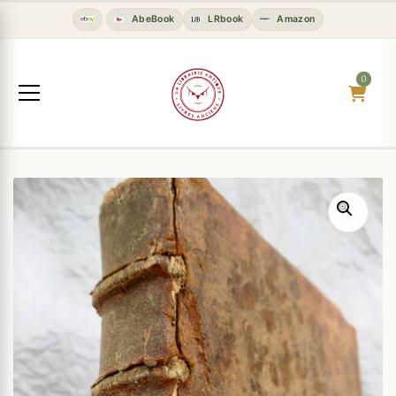
AbeBook
LRbook
Amazon
0