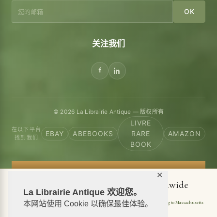
OK
关注我们
© 2026 La Librairie Antique — 版权所有
LIVRE
在以下平台
EBAY
ABEBOOKS
RARE
AMAZON
找到我们
BOOK
✕
📦 We ship antiquarian books worldwide
La Librairie Antique 欢迎您。
Shipping to USA
Shipping to New York
Shipping to California
Shipping to Massachusetts
本网站使用 Cookie 以确保最佳体验。
Shipping to Texas
Shipping to Illinois