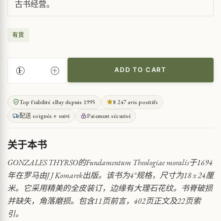
古书经营。
有货
ADD TO CART
重
要
的
Top fiabilité eBay depuis 1995
8 247 avis positifs
神
配送 soignée + suivi
Paiement sécurisé
学
著
作
关于本书
QUANTITY
GONZALES THYRSO的Fundamentum Theologiae moralis于1694
年在罗马由J J Komarek出版。该书为4°规格，尺寸为18 x 24厘
米。它采用精美的全皮装订，边缘有大理石花纹。书脊破损
并缺失，角落磨损。包含11页前言，402页正文及22页索
引。