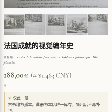
法国成就的视觉编年史
Fastes de la nation française ou Tableaux pittoresques 104
原标题 :
planches
188,00
€
(≈ ¥1,463 CNY)
❦
仅此一册
古书均为孤本。此册为本店唯一库存，售出后不再补
货。