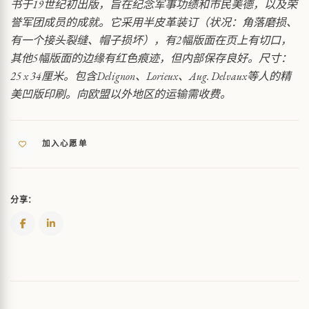
书于19世纪初出版，旨在纪念军事功绩和市民美德，以及荣
QUANTITY
誉军团成员的成就。它采用半皮革装订（状况：角落磨损、
有一个接头裂缝、帽子损坏），有2幅版面在页上有切口，
其他5幅版面的边缘有红色痕迹，但内部保存良好。尺寸：
25 x 34厘米。包含Delignon、Lorieux、Aug. Delvaux等人的精
美凹版印刷。向欧盟以外地区的运输需收费。
加入心愿单
分享：