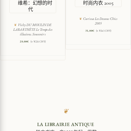
维希：幻想的时
时尚内衣 2005
代
Curiosa Les Dessous Chics
2005
Vichy DU MOULIN DE
LABARTHÈTE Le Temps des
31,00
€
(≈ ¥241 CNY)
illusions. Souvenirs
29,00
€
(≈ ¥226 CNY)
❦
LA LIBRAIRIE ANTIQUE