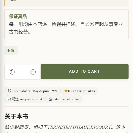
保证真品
每一册均由本店逐一检视并描述。自1995年起从事专业
古书经营。
有货
ADD TO CART
法
国
成
Top fiabilité eBay depuis 1995
8 247 avis positifs
就
配送 soignée + suivi
Paiement sécurisé
的
视
觉
关于本书
编
年
缺少封面页，但归于TERNISIEN D’HAUDRICOURT。这本
史