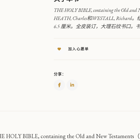
约
与
THE HOLY BIBLE, containing the
新
HEATH, Charles和WESTALL, Richard
约
6.5 厘米。全皮装订，大理石纹书口。
全
书
QUANTITY
加入心愿单
分享：
HE HOLY BIBLE, containing the Old and New 