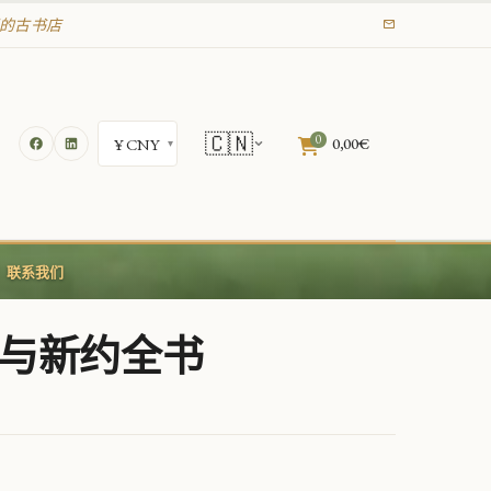
年起的古书店
🇨🇳
0
0,00
€
联系我们
约与新约全书