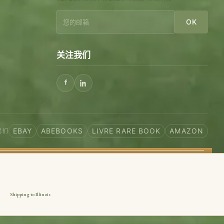
OK
关注我们
EBAY
ABEBOOKS
LIVRE RARE BOOK
AMAZON
我们
Shipping to Illinois