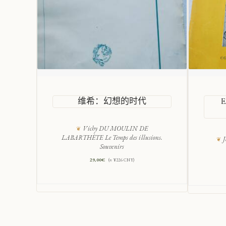
维希：幻想的时代
Vichy DU MOULIN DE
LABARTHÈTE Le Temps des illusions.
J
Souvenirs
29,00
€
(≈ ¥226 CNY)