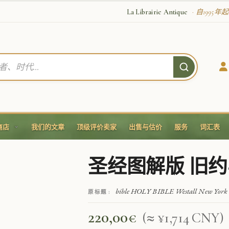
La Librairie Antique
· 自1995
商店
我们的文章
顶级评价卖家
出售与估价
服务
词汇表
圣经图解版 旧
bible HOLY BIBLE Westall New York
原标题 :
220,00
€
(≈ ¥1,714 CNY)