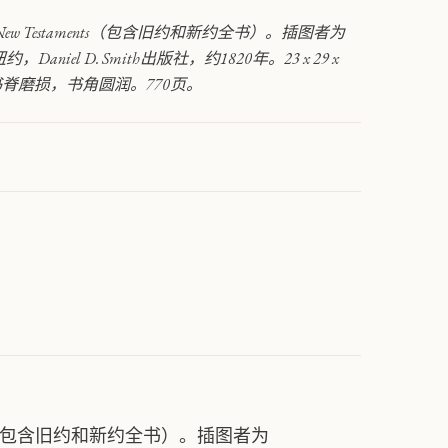
 Old and New Testaments（包含旧约和新约全书）。插图者为
。纽约，Daniel D. Smith出版社，约1820年。23 x 29 x
书脊磨损，书角圆润。770页。
Testaments（包含旧约和新约全书）。插图者为