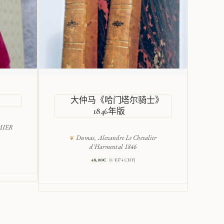
大仲马《哈门塔尔骑士》
活
1846年版
MIER
per
Dumas, Alexandre Le Chevalier
d'Harmental 1846
48,00
€
(≈ ¥374 CNY)