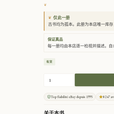
❦
仅此一册
古书均为孤本。此册为本店唯一库存
保证真品
每一册均由本店逐一检视并描述。自1
有货
圣
经
图
Top fiabilité eBay depuis 1995
8 247 av
解
版
旧
关于本书