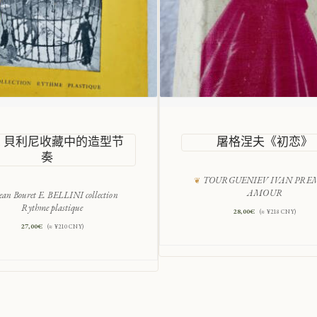
E. 貝利尼收藏中的造型节
屠格涅夫《初恋》
奏
TOURGUENIEV IVAN PRE
AMOUR
ean Bouret E. BELLINI collection
Rythme plastique
28,00
€
(≈ ¥218 CNY)
27,00
€
(≈ ¥210 CNY)