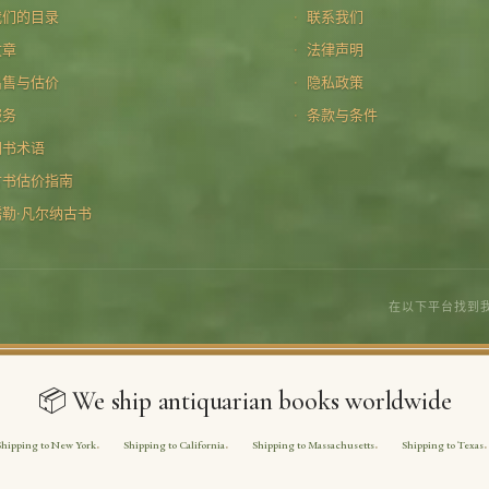
我们的目录
联系我们
文章
法律声明
出售与估价
隐私政策
服务
条款与条件
图书术语
古书估价指南
儒勒·凡尔纳古书
在以下平台找到
📦 We ship antiquarian books worldwide
Shipping to New York
Shipping to California
Shipping to Massachusetts
Shipping to Texas