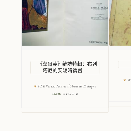
《韋爾芙》雜誌特輯：布列
塔尼的安妮時禱書
W
VERVE Les Heures d'Anne de Bretagne
40,00
€
(≈ ¥312 CNY)