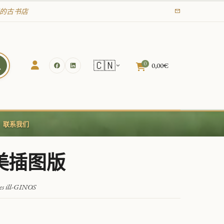
年起的古书店
🇨🇳
0
0,00
€
联系我们
精美插图版
s ill-GINOS