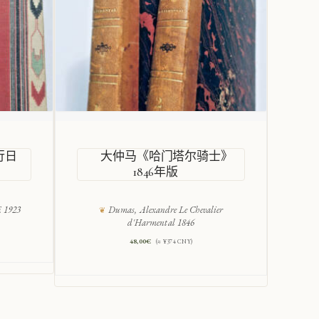
行日
大仲马《哈门塔尔骑士》
1846年版
B
1923
Dumas, Alexandre Le Chevalier
d'Harmental 1846
48,00
€
(≈ ¥374 CNY)