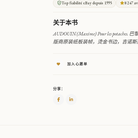
Top fiabilité eBay depuis 1995
8 247 av
而
作
-
关于本书
精
美
AUDOUIN (Maxime) Pour les potache
插
版商原装纸板装帧，烫金书边，吉诺斯
图
版
QUANTITY
加入心愿单
分享：