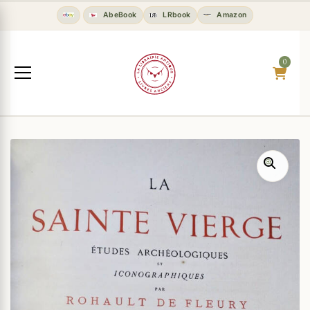
AbeBook
LRbook
Amazon
0