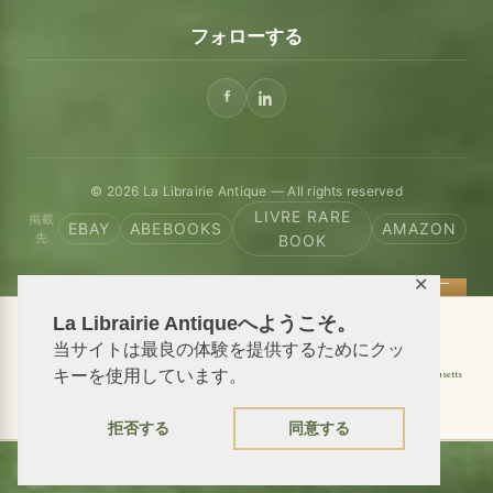
フォローする
© 2026 La Librairie Antique — All rights reserved
LIVRE RARE
掲載
EBAY
ABEBOOKS
AMAZON
先
BOOK
✕
La Librairie Antiqueへようこそ。
📦 We ship antiquarian books worldwide
当サイトは最良の体験を提供するためにクッ
Shipping to USA
キーを使用しています。
Shipping to New York
Shipping to California
Shipping to Massachusetts
Shipping to Texas
Shipping to Illinois
拒否する
同意する