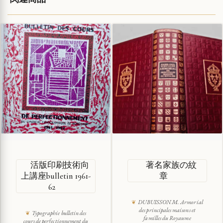
活版印刷技術向
著名家族の紋
上講座bulletin 1961-
章
62
DUBUISSON M. Armorial
des principales maisons et
Typographie bulletin des
familles du Royaume
cours de perfectionnement du