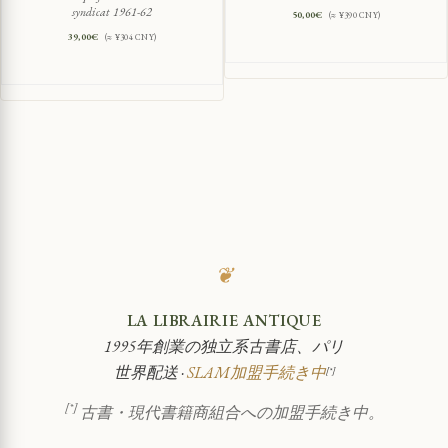
syndicat 1961-62
50,00
€
(≈ ¥390 CNY)
39,00
€
(≈ ¥304 CNY)
❦
LA LIBRAIRIE ANTIQUE
1995年創業の独立系古書店、パリ
世界配送 ·
SLAM加盟手続き中
[*]
[*]
古書・現代書籍商組合への加盟手続き中。