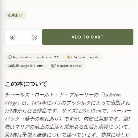
在庫あり
ADD TO CART
考
古
学
Top fiabilité eBay depuis 1995
8 247 avis positifs
的・
配送 soignée + suivi
Paiement sécurisé
図
像
学
この本について
的
研
チャールズ・ロールト・ド・フルーリーの「La Sainte
究
Vierge」は、1878年にパリのプッシルグによって出版され
QUANTITY
た2巻からなる作品です。サイズは26 x 33 cmで、ペーパー
バック（若干の擦れあり）ですが、内部は新鮮です。第1
巻はマリアの地上の生活と栄光ある生活と崇拝について、
第2巻は聖域と画像について述べています。非常に珍しい