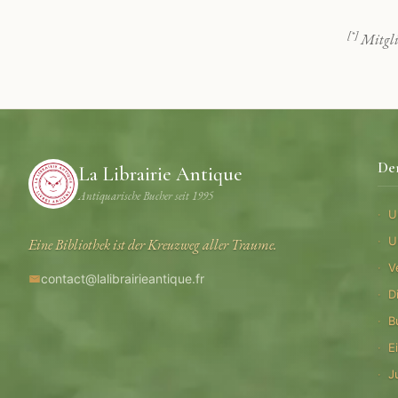
[*]
Mitgli
De
La Librairie Antique
Antiquarische Bucher seit 1995
U
U
Eine Bibliothek ist der Kreuzweg aller Traume.
V
contact@lalibrairieantique.fr
D
B
E
J