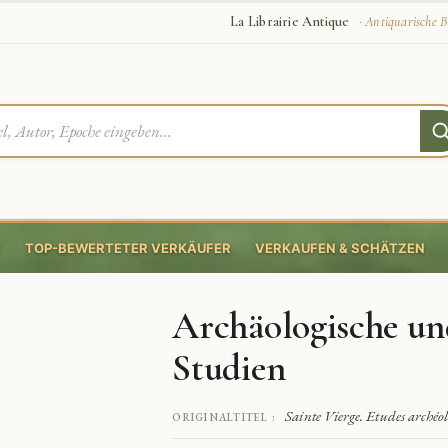
La Librairie Antique
· Antiquarische B
E
TOP-BEWERTETER VERKÄUFER
VERKAUFEN & SCHÄTZEN
Archäologische un
Studien
Sainte Vierge. Etudes archéo
ORIGINALTITEL :