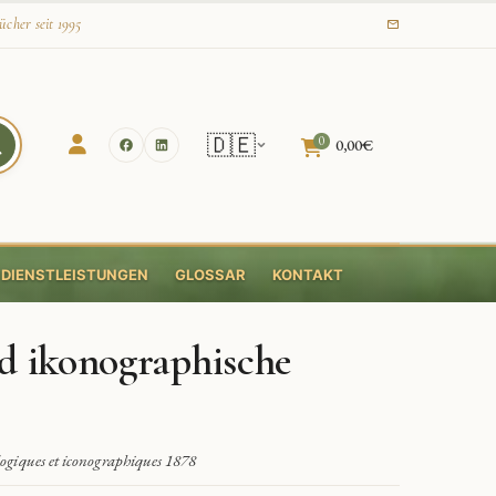
ücher seit 1995
🇩🇪
0
0,00
€
DIENSTLEISTUNGEN
GLOSSAR
KONTAKT
d ikonographische
logiques et iconographiques 1878