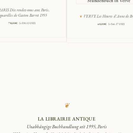
Stundenbuch in Verve
ARIS Dix rendez-vous avec Paris.
quarelles de Gaston Barret 1955
VERVE Les Heures d'Anne de Br
78,00
€
(≈ $90.03 USD)
40,00
€
(≈ $46.17 USD)
❦
LA LIBRAIRIE ANTIQUE
Unabhängige Buchhandlung seit 1995, Paris