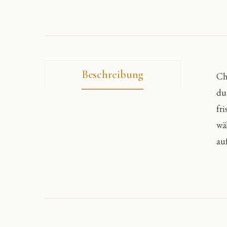
Beschreibung
Ch
du
fr
wä
au