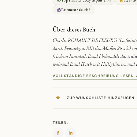
Top fiabilité eBay depuis 1995
8 247 av
STUDIEN
QUANTITY
Paiement sécurisé
Über dieses Buch
Charles ROHAULT DE FLEURYs "La Sainte Vier
durch Poussielgue. Mit den Maßen 26 x 33 cm s
frischem Innenteil. Band I behandelt das irdi
während Band II sich mit Heiligtümern und Bi
VOLLSTÄNDIGE BESCHREIBUNG LESEN 
ZUR WUNSCHLISTE HINZUFÜGEN
TEILEN: