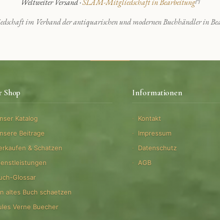
Weltweiter Versand ·
SLAM-Mitgliedschaft in Bearbeitung
[*]
edschaft im Verband der antiquarischen und modernen Buchhändler in Bea
r Shop
Informationen
nser Katalog
Kontakt
nsere Beitrage
Impressum
erkaufen & Schatzen
Datenschutz
ienstleistungen
AGB
uch-Glossar
in altes Buch schaetzen
ules Verne Buecher