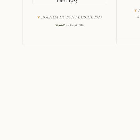
Paris 1923
P
A
AGENDA DU BON MARCHE 1923
58,00
€
(≈ $66.94 USD)