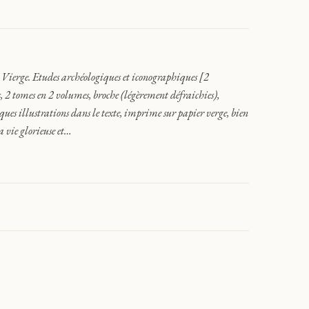
e. Etudes archéologiques et iconographiques [2
 2 tomes en 2 volumes, broche (légèrement défraichies),
ues illustrations dans le texte, imprime sur papier verge, bien
a vie glorieuse et…