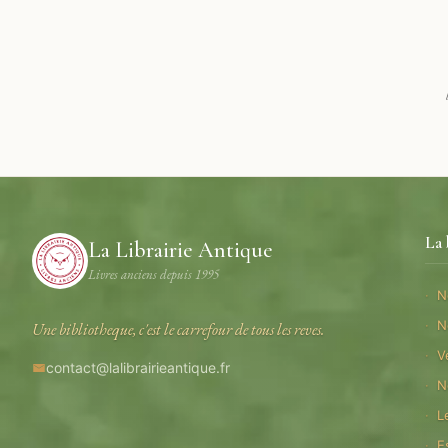
La 
La Librairie Antique
Livres anciens depuis 1995
N
N
Une bibliotheque, c'est le carrefour de tous les reves.
V
contact@lalibrairieantique.fr
N
L
E