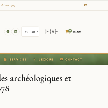
s depuis 1995
🇫🇷
0
0,00
€
SERVICES
LEXIQUE
CONTACT
des archéologiques et
878