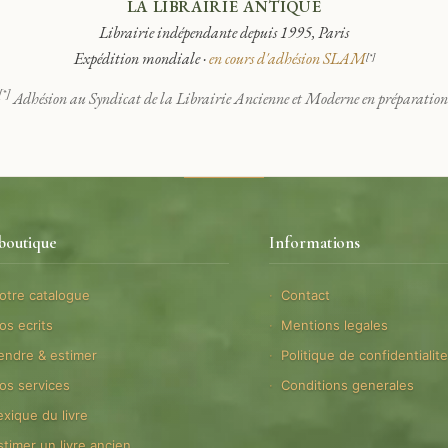
LA LIBRAIRIE ANTIQUE
Librairie indépendante depuis 1995, Paris
Expédition mondiale ·
en cours d'adhésion SLAM
[*]
[*]
Adhésion au Syndicat de la Librairie Ancienne et Moderne en préparation
boutique
Informations
otre catalogue
Contact
os ecrits
Mentions legales
endre & estimer
Politique de confidentialit
os services
Conditions generales
exique du livre
stimer un livre ancien