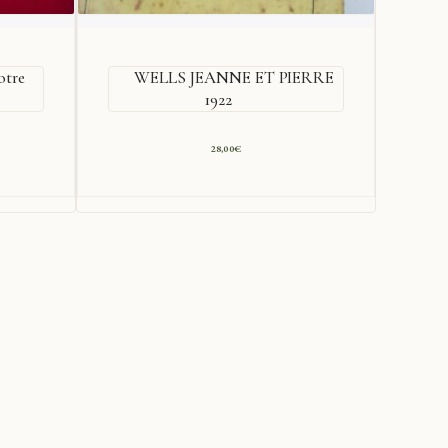
otre
WELLS JEANNE ET PIERRE
1922
O
28,00
€