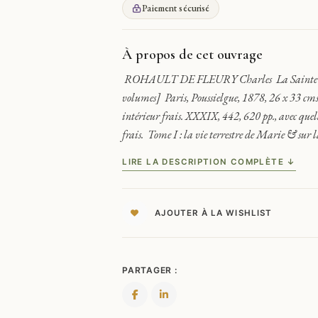
ETUDES
Paiement sécurisé
ARCHÉOLOGIQUES
ET
ICONOGRAPHIQUES
À propos de cet ouvrage
1878
ROHAULT DE FLEURY Charles La Sainte Vierg
volumes] Paris, Poussielgue, 1878, 26 x 33 cms,
intérieur frais. XXXIX, 442, 620 pp., avec quelq
frais. Tome I : la vie terrestre de Marie & sur l
LIRE LA DESCRIPTION COMPLÈTE ↓
AJOUTER À LA WISHLIST
PARTAGER :