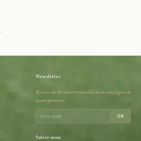
.
Newsletter
Recevez nos dernieres trouvailles et nos catalogues en
avant-premiere.
e
OK
Suivez-nous