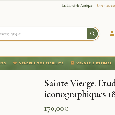
La Librairie Antique
· Livres ancien
ITS
VENDEUR TOP FIABILITÉ
VENDRE & ESTIMER
Sainte Vierge. Etu
iconographiques 1
170,00
€