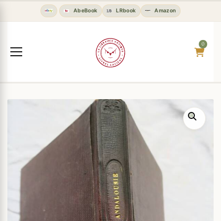
AbeBook
LRbook
Amazon
0