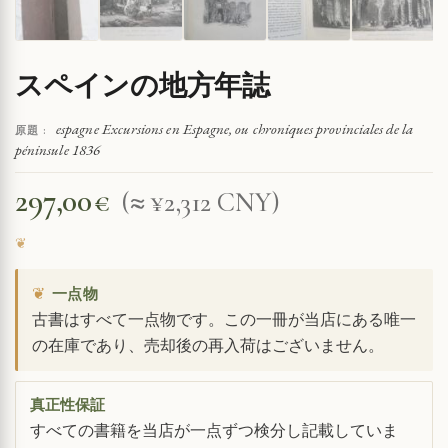
スペインの地方年誌
espagne Excursions en Espagne, ou chroniques provinciales de la
原題 :
péninsule 1836
297,00
€
(≈ ¥2,312 CNY)
❦
一点物
古書はすべて一点物です。この一冊が当店にある唯一
の在庫であり、売却後の再入荷はございません。
真正性保証
すべての書籍を当店が一点ずつ検分し記載していま