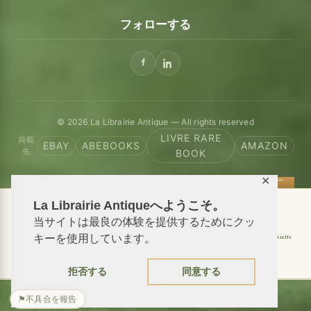
フォローする
© 2026 La Librairie Antique — All rights reserved
LIVRE RARE
掲載
EBAY
ABEBOOKS
AMAZON
先
BOOK
✕
La Librairie Antiqueへようこそ。
📦 We ship antiquarian books worldwide
当サイトは最良の体験を提供するためにクッ
Shipping to USA
Shipping to New York
Shipping to California
Shipping to Massachusetts
キーを使用しています。
Shipping to Texas
Shipping to Illinois
拒否する
同意する
⚑
不具合を報告