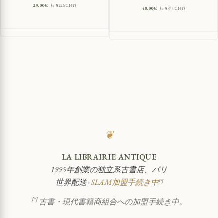
29,00
€
(≈ ¥226 CNY)
48,00
€
(≈ ¥374 CNY)
❦
LA LIBRAIRIE ANTIQUE
1995年創業の独立系古書店、パリ
世界配送 ·
SLAM加盟手続き中
[*]
[*]
古書・現代書籍商組合への加盟手続き中。