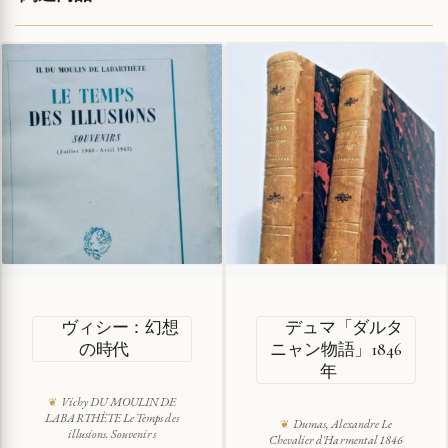
ヴィシー：幻想
デュマ「ダルタ
の時代
ニャン物語」1846
年
Vichy DU MOULIN DE
LABARTHÈTE Le Temps des
Dumas, Alexandre Le
illusions. Souvenirs
Chevalier d'Harmental 1846