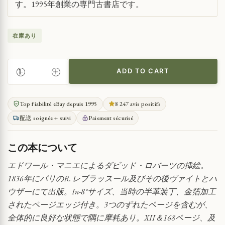
す。1995年創業の専門古書店です。
在庫あり
ADD TO CART
ス
ペ
イ
Top fiabilité eBay depuis 1995
8 247 avis positifs
ン
配送 soignée + suivi
Paiement sécurisé
の
地
方
この本について
年
誌
エドワール・マニエによるダビッド・ロバーツの挿絵。
QUANTITY
1836年にパリのR. レブラッスール及びその後ヴァイトとハ
ウザーにて出版。In-8°サイズ、当時の半革装丁、金箔加工
されたページエッジ付き。3つのずれたページを含むが、
全体的に良好な状態で隅に摩耗あり。XII＆168ページ、及