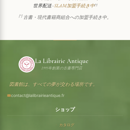
世界配送 ·
SLAM加盟手続き中
[*]
[*]
古書・現代書籍商組合への加盟手続き中。
La Librairie Antique
1995年創業の古書専門店
図書館は、すべての夢が交わる場所です。
contact@lalibrairieantique.fr
ショップ
カタログ