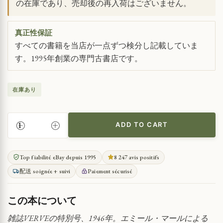
の在庫であり、売却後の再入荷はございません。
真正性保証
すべての書籍を当店が一点ずつ検分し記載していま
す。1995年創業の専門古書店です。
在庫あり
ADD TO CART
ヴ
ェ
ル
Top fiabilité eBay depuis 1995
8 247 avis positifs
ヴ
配送 soignée + suivi
Paiement sécurisé
誌
に
掲
この本について
載
さ
雑誌VERVEの特別号、1946年。エミール・マールによる