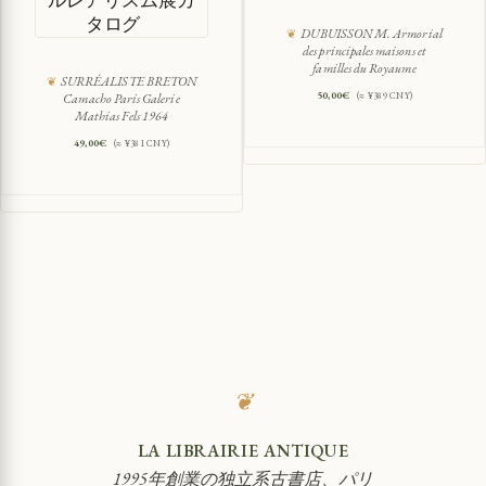
ルレアリスム展カ
タログ
DUBUISSON M. Armorial
des principales maisons et
familles du Royaume
SURRÉALISTE BRETON
50,00
€
(≈ ¥389 CNY)
Camacho Paris Galerie
Mathias Fels 1964
49,00
€
(≈ ¥381 CNY)
❦
LA LIBRAIRIE ANTIQUE
1995年創業の独立系古書店、パリ