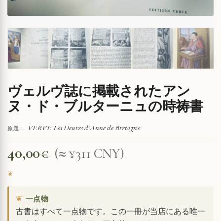
ヴェルヴ誌に掲載されたアン
ヌ・ド・ブルターニュの時祷書
VERVE Les Heures d'Anne de Bretagne
原題 :
40,00
€
(≈ ¥311 CNY)
❦
一点物
古書はすべて一点物です。この一冊が当店にある唯一