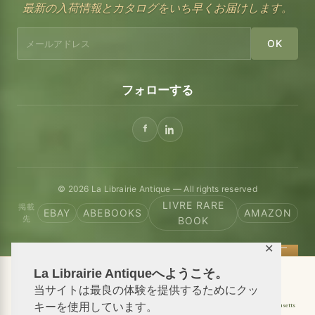
最新の入荷情報とカタログをいち早くお届けします。
OK
フォローする
© 2026 La Librairie Antique — All rights reserved
LIVRE RARE
掲載
EBAY
ABEBOOKS
AMAZON
先
BOOK
✕
La Librairie Antiqueへようこそ。
📦 We ship antiquarian books worldwide
当サイトは最良の体験を提供するためにクッ
Shipping to USA
Shipping to New York
Shipping to California
Shipping to Massachusetts
キーを使用しています。