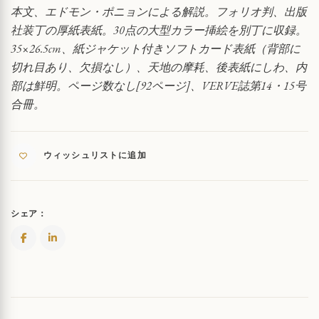
れ
本文、エドモン・ポニョンによる解説。フォリオ判、出版
た
社装丁の厚紙表紙。30点の大型カラー挿絵を別丁に収録。
ア
35×26.5cm、紙ジャケット付きソフトカード表紙（背部に
ン
ヌ・
切れ目あり、欠損なし）、天地の摩耗、後表紙にしわ、内
ド・
部は鮮明。ページ数なし[92ページ]、VERVE誌第14・15号
ブ
合冊。
ル
タ
ー
ニ
ウィッシュリストに追加
ュ
の
時
祷
シェア：
書
QUANTITY