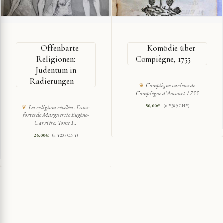
Offenbarte
Komödie über
Religionen:
Compiègne, 1755
Judentum in
Radierungen
Compiègne curieux de
Compiègne d'Ancourt 1755
50,00
€
(≈ ¥389 CNY)
Les religions révélées. Eaux-
fortes de Marguerite Eugène-
Carrière. Tome 1..
26,00
€
(≈ ¥203 CNY)