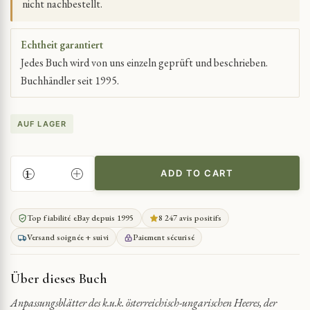
nicht nachbestellt.
Echtheit garantiert
Jedes Buch wird von uns einzeln geprüft und beschrieben.
Buchhändler seit 1995.
AUF LAGER
ADD TO CART
UNIFORMANPASSUNGSBLÄTTER
DES
K.U.K.
Top fiabilité eBay depuis 1995
8 247 avis positifs
HEERES
Versand soignée + suivi
Paiement sécurisé
QUANTITY
Über dieses Buch
Anpassungsblätter des k.u.k. österreichisch-ungarischen Heeres, der