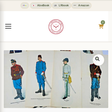
AbeBook
LRbook
Amazon
0