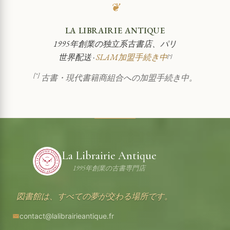
❦
LA LIBRAIRIE ANTIQUE
1995年創業の独立系古書店、パリ
世界配送 ·
SLAM加盟手続き中
[*]
[*]
古書・現代書籍商組合への加盟手続き中。
La Librairie Antique
1995年創業の古書専門店
図書館は、すべての夢が交わる場所です。
contact@lalibrairieantique.fr