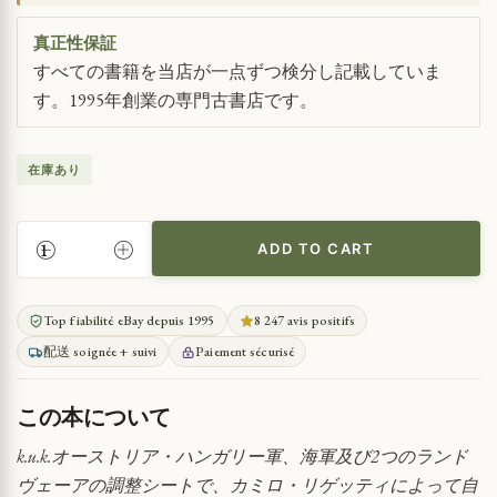
真正性保証
すべての書籍を当店が一点ずつ検分し記載していま
す。1995年創業の専門古書店です。
在庫あり
ADD TO CART
オ
ー
ス
Top fiabilité eBay depuis 1995
8 247 avis positifs
ト
配送 soignée + suivi
Paiement sécurisé
リ
ア・
ハ
この本について
ン
ガ
k.u.k.オーストリア・ハンガリー軍、海軍及び2つのランド
リ
ヴェーアの調整シートで、カミロ・リゲッティによって自
ー