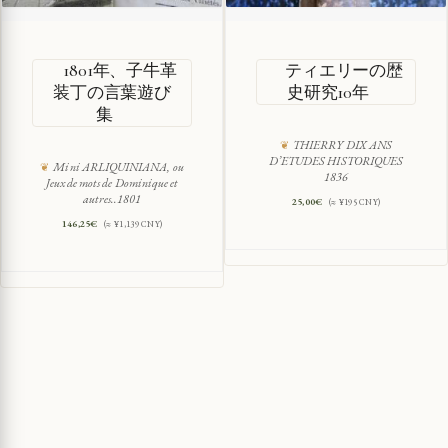
1801年、子牛革
ティエリーの歴
装丁の言葉遊び
史研究10年
集
THIERRY DIX ANS
D’ETUDES HISTORIQUES
Mini ARLIQUINIANA, ou
1836
Jeux de mots de Dominique et
autres..1801
25,00
€
(≈ ¥195 CNY)
146,25
€
(≈ ¥1,139 CNY)