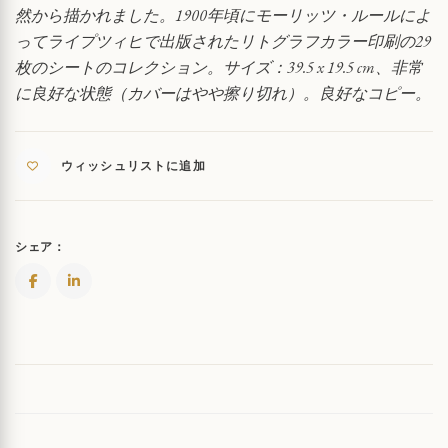
然から描かれました。1900年頃にモーリッツ・ルールによ
軍
ってライプツィヒで出版されたリトグラフカラー印刷の29
の
調
枚のシートのコレクション。サイズ：39.5 x 19.5 cm、非常
整
に良好な状態（カバーはやや擦り切れ）。良好なコピー。
シ
ー
ト
QUANTITY
ウィッシュリストに追加
シェア：