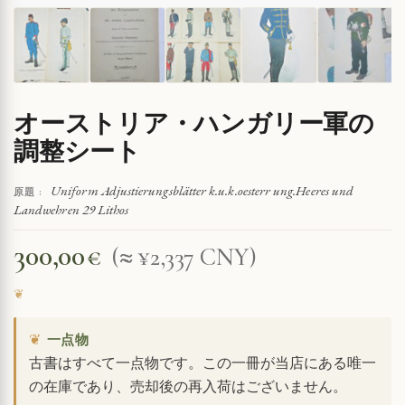
オーストリア・ハンガリー軍の
調整シート
Uniform Adjustierungsblätter k.u.k.oesterr ung.Heeres und
原題 :
Landwehren 29 Lithos
300,00
€
(≈ ¥2,337 CNY)
❦
一点物
古書はすべて一点物です。この一冊が当店にある唯一
の在庫であり、売却後の再入荷はございません。