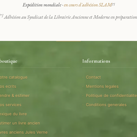
Expédition mondiale ·
en cours d'adhésion SLAM
[*]
[*]
Adhésion au Syndicat de la Librairie Ancienne et Moderne en préparation
boutique
Informations
otre catalogue
Contact
os ecrits
Mentions legales
endre & estimer
Politique de confidentialit
os services
Conditions generales
exique du livre
stimer un livre ancien
ivres anciens Jules Verne