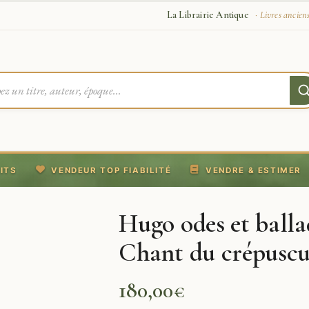
La Librairie Antique
· Livres ancien
ITS
VENDEUR TOP FIABILITÉ
VENDRE & ESTIMER
Hugo odes et balla
Chant du crépusc
180,00
€