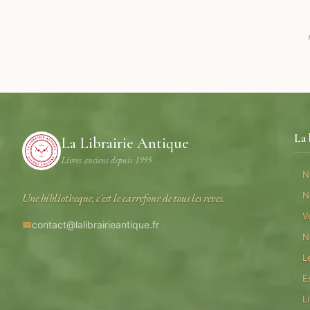
La 
La Librairie Antique
Livres anciens depuis 1995
N
N
Une bibliotheque, c'est le carrefour de tous les reves.
V
contact@lalibrairieantique.fr
N
L
E
L