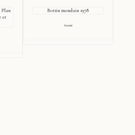
 Plan
Bottin mondain 1978
e et
Vene
55,00
€