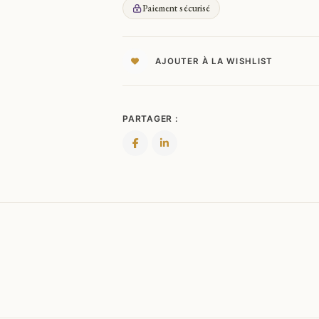
ET
Paiement sécurisé
BALLADES
FEUILLES
D'AUTOMNE
AJOUTER À LA WISHLIST
CHANT
DU
CRÉPUSCULE...1840
PARTAGER :