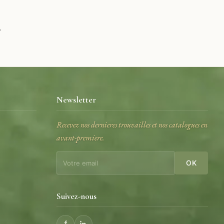
.
Newsletter
Recevez nos dernieres trouvailles et nos catalogues en
avant-premiere.
e
OK
Suivez-nous