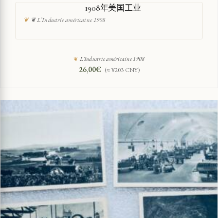
1908年美国工业
❦ L’Industrie américaine 1908
L'Industrie américaine 1908
26,00
€
(≈ ¥203 CNY)