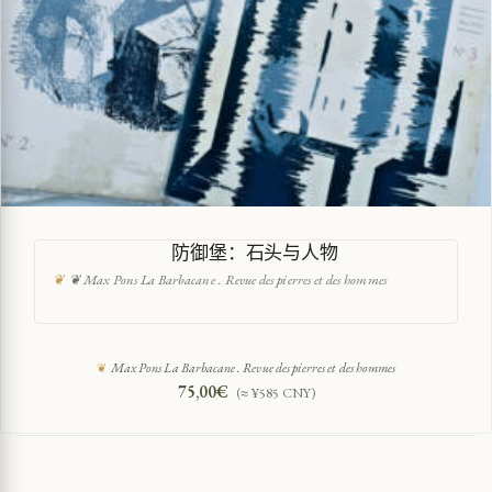
防御堡：石头与人物
❦ Max Pons La Barbacane . Revue des pierres et des hommes
Max Pons La Barbacane . Revue des pierres et des hommes
75,00
€
(≈ ¥585 CNY)