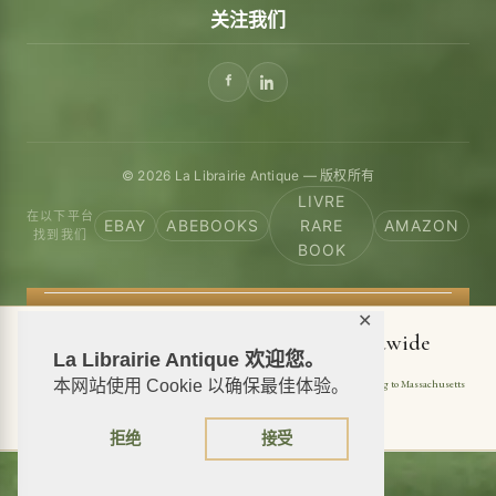
关注我们
© 2026 La Librairie Antique — 版权所有
LIVRE
在以下平台
EBAY
ABEBOOKS
RARE
AMAZON
找到我们
BOOK
✕
📦 We ship antiquarian books worldwide
La Librairie Antique 欢迎您。
本网站使用 Cookie 以确保最佳体验。
Shipping to USA
Shipping to New York
Shipping to California
Shipping to Massachusetts
Shipping to Texas
Shipping to Illinois
拒绝
接受