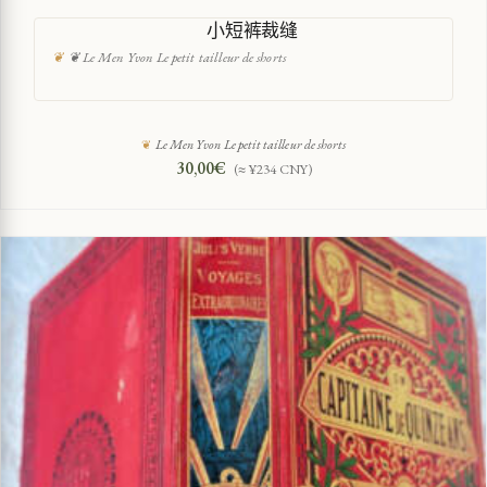
小短裤裁缝
❦ Le Men Yvon Le petit tailleur de shorts
Le Men Yvon Le petit tailleur de shorts
30,00
€
(≈ ¥234 CNY)