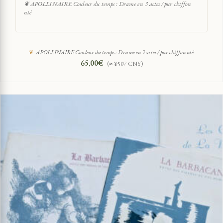
❦ APOLLINAIRE Couleur du temps : Drame en 3 actes / pur chiffon
nté
APOLLINAIRE Couleur du temps : Drame en 3 actes / pur chiffon nté
65,00
€
(≈ ¥507 CNY)