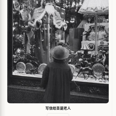
写信给圣诞老人