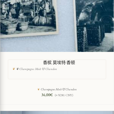
香槟 莫埃特·香顿
❦ Champagne Moët & Chandon
Champagne Moët & Chandon
36,00
€
(≈ ¥281 CNY)