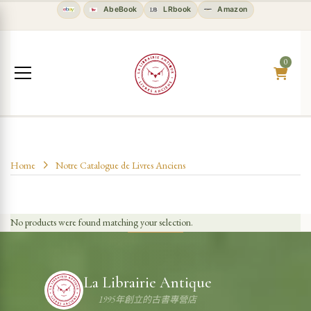
AbeBook
LRbook
Amazon
0
Home
Notre Catalogue de Livres Anciens
No products were found matching your selection.
La Librairie Antique
1995年創立的古書專營店