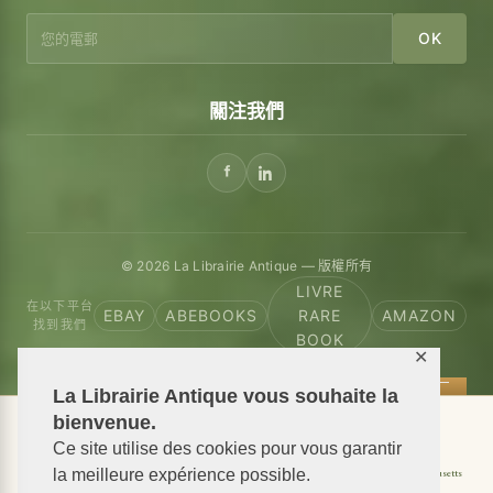
OK
關注我們
© 2026 La Librairie Antique — 版權所有
LIVRE
在以下平台
EBAY
ABEBOOKS
RARE
AMAZON
找到我們
BOOK
✕
La Librairie Antique vous souhaite la
bienvenue.
📦 We ship antiquarian books worldwide
Ce site utilise des cookies pour vous garantir
Shipping to USA
la meilleure expérience possible.
Shipping to New York
Shipping to California
Shipping to Massachusetts