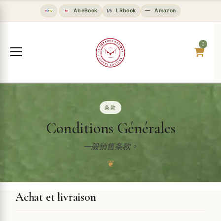
AbeBook
LRbook
Amazon
0
条款
Conditions Générales
一般销售条款。
❦
Achat et livraison