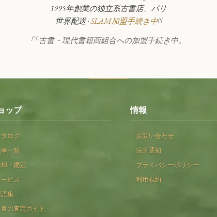
1995年創業の独立系古書店、パリ
世界配送 ·
SLAM加盟手続き中
[*]
[*]
古書・現代書籍商組合への加盟手続き中。
ョップ
情報
カタログ
お問い合わせ
記事一覧
法的通知
売却・鑑定
プライバシーポリシー
サービス
利用規約
用語集
古書の査定ガイド