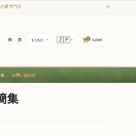
業の古書専門店
🇯🇵
0
0,00
€
語集
お問い合わせ
簡集