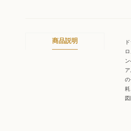
商品説明
ド
ロ
ン
ア
の
耗
図