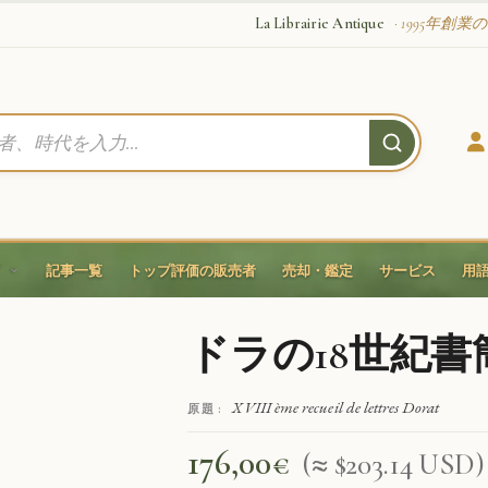
La Librairie Antique
· 1995年創
記事一覧
トップ評価の販売者
売却・鑑定
サービス
用
ドラの18世紀書
XVIII ème recueil de lettres Dorat
原題 :
176,00
€
(≈ $203.14 USD)