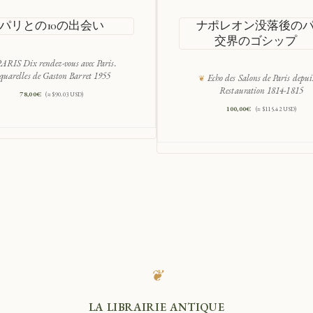
パリとの10の出会い
ナポレオン没落後の
交界のゴシップ
ARIS Dix rendez-vous avec Paris.
quarelles de Gaston Barret 1955
Echo des Salons de Paris depui
Restauration 1814-1815
78,00
€
(≈ $90.03 USD)
100,00
€
(≈ $115.42 USD)
❦
LA LIBRAIRIE ANTIQUE