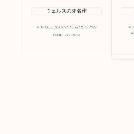
ウェルズのSF名作
WELLS JEANNE ET PIERRE 1922
P
A
28,00
€
(≈ $32.32 USD)