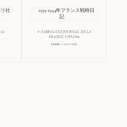
パリ社
1939-1944年フランス戦時日
記
s la
FABRE-LUCE JOURNAL DE LA
Alb
FRANCE, 1939-1944
29,00
€
(≈ $33.47 USD)