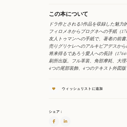
世
紀
この本について
書
簡
ドラ作とされる3作品を収録した魅力
集
フィロメネからプログネへの手紙（17
QUANTITY
友人トゥマンへの手紙で、著者の前書き
売りグリケレへのアルキビアデスから
将来得るであろう愛人への長詩（176
刷所出版。フル革装、角部摩耗、大理
4つの尾部装飾、4つのテキスト外図
ウィッシュリストに追加
シェア：