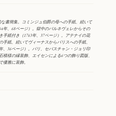
的な書簡集。コミンジュ伯爵の母への手紙、続いて
64年、68ページ）。獄中のバルネヴェレからその
手紙付き（1763年、37ページ）。アテナイの花
の手紙、続いてヴィーナスからパリスへの手紙、
4年、36ページ）。パリ、セバスチャン・ジョリ印
石模様の縁装飾、エイセンによる6つの飾り図版、
版で優雅に装飾。