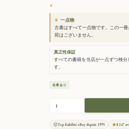
❦
一点物
古書はすべて一点物です。この一冊
荷はございません。
真正性保証
すべての書籍を当店が一点ずつ検分し
す。
在庫あり
ド
ラ
の
Top fiabilité eBay depuis 1995
8 247 av
18