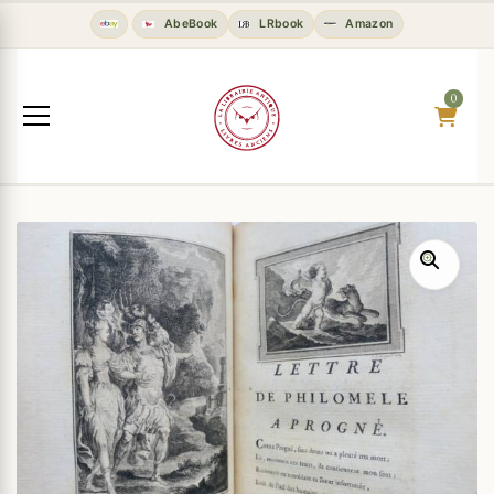
AbeBook
LRbook
Amazon
0