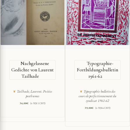
Nachgelassene
Typographie-
Gedichte von Laurent
Fortbildungsbulletin
Tailhade
1961-62
Tailhade, Laurent. Poésies
Typographie bulletin des
posthumes
cours de perfectionnement du
syndicat 1961-62
36,00
€
(≈ ¥281 CNY)
39,00
€
(≈ ¥304 CNY)