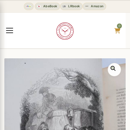
AbeBook
LRbook
Amazon
0