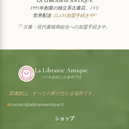
LA LIBRAIRIE ANTIQUE
1995年創業の独立系古書店、パリ
世界配送 ·
SLAM加盟手続き中
[*]
[*]
古書・現代書籍商組合への加盟手続き中。
La Librairie Antique
1995年創業の古書専門店
図書館は、すべての夢が交わる場所です。
contact@lalibrairieantique.fr
ショップ