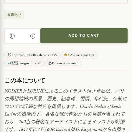
在庫あり
ADD TO CART
パ
リ
周
Top fiabilité eBay depuis 1995
8 247 avis positifs
辺
配送 soignée + suivi
Paiement sécurisé
の
探
訪
この本について
QUANTITY
NODIERとLURINEによるこのイラスト付き作品は、パリ
の周辺地域の風景、歴史、記念碑、習慣、年代記、伝統に
ついての詳細な報告を提供します。Charles NodierとLouis
Lurineの指揮の下、著名な現代作家たちの寄稿が含まれて
おり、200点の著名なアーティストによるイラストが特徴
です。1844年にパリのP. Boizard & G. Kugelmannから出版さ