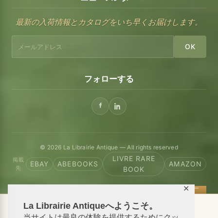
最新の入荷情報とカタログをいち早くお届けします。
OK
フォローする
© 2026 La Librairie Antique — All rights reserved
LIVRE RARE
掲載
EBAY
ABEBOOKS
AMAZON
先
BOOK
✕
La Librairie Antiqueへようこそ。
📦 We ship antiquarian books worldwide
当サイトは最良の体験を提供するためにクッ