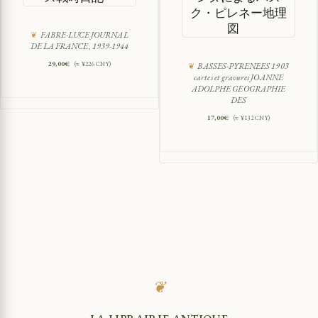
ク・ピレネー地理
図
FABRE-LUCE JOURNAL
DE LA FRANCE, 1939-1944
29,00
€
(≈ ¥226 CNY)
BASSES-PYRENEES 1903
cartes et gravures JOANNE
ADOLPHE GEOGRAPHIE
DES
17,00
€
(≈ ¥132 CNY)
❦