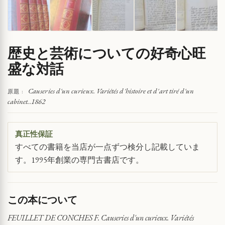
歴史と芸術についての好奇心旺
盛な対話
Causeries d'un curieux. Variétés d'histoire et d'art tiré d'un
原題 :
cabinet..1862
真正性保証
すべての書籍を当店が一点ずつ検分し記載していま
す。1995年創業の専門古書店です。
この本について
FEUILLET DE CONCHES F. Causeries d'un curieux. Variétés