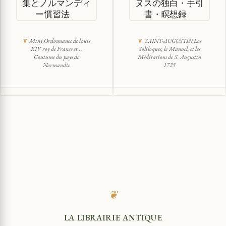
集とノルマンディ
ヌスの独白・手引
ー慣習法
書・瞑想録
Mini Ordonnance de louis
SAINT-AUGUSTIN Les
XIV roy de France et ..
Soliloques, le Manuel, et les
Coutume du pays de
Méditations de S. Augustin
Normandie
1725
❦
LA LIBRAIRIE ANTIQUE