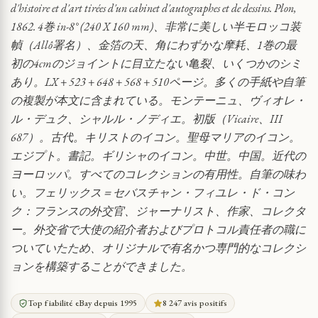
d'histoire et d'art tirées d'un cabinet d'autographes et de dessins. Plon,
1862. 4巻 in-8° (240 X 160 mm)、非常に美しい半モロッコ装
幀（Allô署名）、金箔の天、角にわずかな摩耗、1巻の最
初の4cmのジョイントに目立たない亀裂、いくつかのシミ
あり。LX + 523 + 648 + 568 + 510ページ。多くの手紙や自筆
の複製が本文に含まれている。モンテーニュ、ヴィオレ・
ル・デュク、シャルル・ノディエ。初版（Vicaire、III
687）。古代。キリストのイコン。聖母マリアのイコン。
エジプト。書記。ギリシャのイコン。中世。中国。近代の
ヨーロッパ。すべてのコレクションの有用性。自筆の味わ
い。フェリックス＝セバスチャン・フィユレ・ド・コン
ク：フランスの外交官、ジャーナリスト、作家、コレクタ
ー。外交省で大使の紹介者およびプロトコル責任者の職に
ついていたため、オリジナルで有名かつ専門的なコレクシ
ョンを構築することができました。
Top fiabilité eBay depuis 1995
8 247 avis positifs