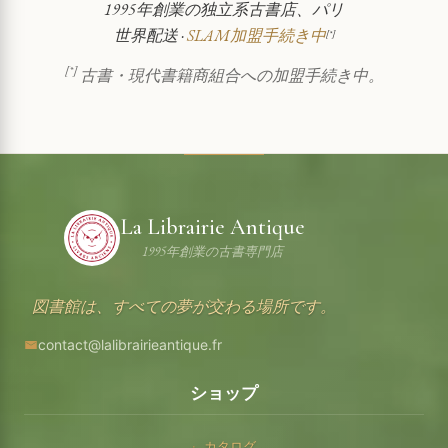
1995年創業の独立系古書店、パリ
世界配送 ·
SLAM加盟手続き中
[*]
[*]
古書・現代書籍商組合への加盟手続き中。
La Librairie Antique
1995年創業の古書専門店
図書館は、すべての夢が交わる場所です。
contact@lalibrairieantique.fr
ショップ
カタログ