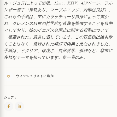
ル・ジュヌによって出版。12mo、XXIV、439ページ、フル
レザー装丁（摩耗あり、マーブルエッジ、内部は良好）。
これらの手紙は、主にカラッチョーリ自身によって書か
れ、クレメンス14世の哲学的な肖像を提供することを目的
としており、彼のイエズス会廃止に関する役割について
「啓蒙された」意見に適しています。この収集物は誰も欺
くことはなく、発行された時点で偽典と見なされました。
手紙は、イタリア、敬虔さ、自然科学、孤独など、非常に
多様なテーマを扱っています。第一巻のみ。
ウィッシュリストに追加
シェア：