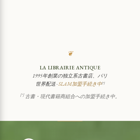
❦
LA LIBRAIRIE ANTIQUE
1995年創業の独立系古書店、パリ
世界配送 ·
SLAM加盟手続き中
[*]
[*]
古書・現代書籍商組合への加盟手続き中。