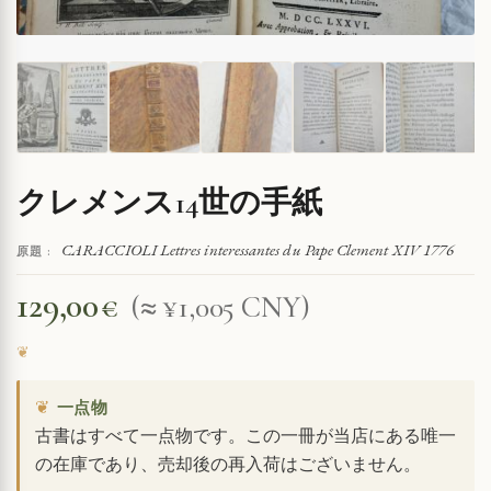
クレメンス14世の手紙
CARACCIOLI Lettres interessantes du Pape Clement XIV 1776
原題 :
129,00
€
(≈ ¥1,005 CNY)
❦
一点物
古書はすべて一点物です。この一冊が当店にある唯一
の在庫であり、売却後の再入荷はございません。