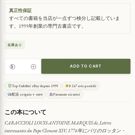
真正性保証
すべての書籍を当店が一点ずつ検分し記載していま
す。1995年創業の専門古書店です。
在庫あり
ADD TO CART
ク
レ
メ
Top fiabilité eBay depuis 1995
8 247 avis positifs
ン
配送 soignée + suivi
Paiement sécurisé
ス
14
世
この本について
の
手
CARACCIOLI LOUIS-ANTOINE MARQUIS de, Lettres
紙
interessantes du Pape Clement XIV, 1776年にパリのロッタン・
QUANTITY