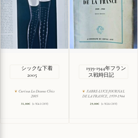
シックな下着
1939-1944年フラン
2005
ス戦時日記
Curiosa Les Dessous Chics
FABRE-LUCE JOURNAL
2005
DE LA FRANCE, 1939-1944
31,00
€
29,00
€
(≈ ¥241 CNY)
(≈ ¥226 CNY)