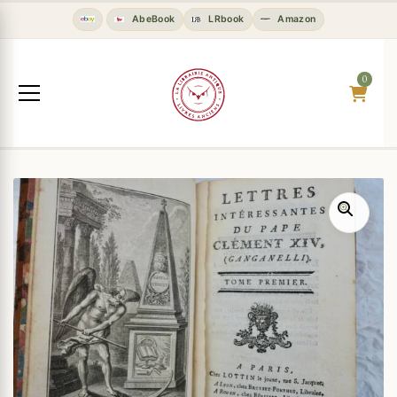
AbeBook
LRbook
Amazon
0