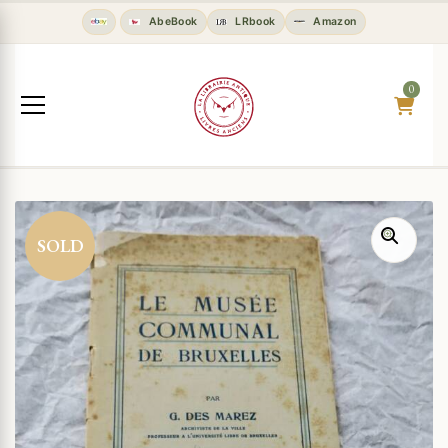
AbeBook
LRbook
Amazon
0
SOLD