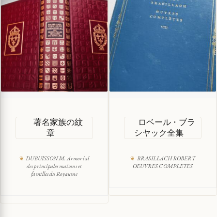
著名家族の紋
ロベール・ブラ
章
シヤック全集
DUBUISSON M. Armorial
BRASILLACH ROBERT
des principales maisons et
OEUVRES COMPLETES
familles du Royaume