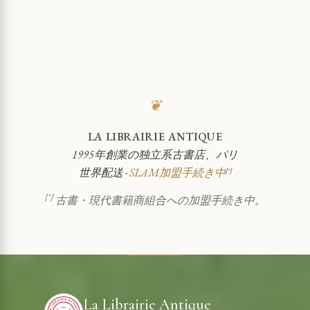
❦
LA LIBRAIRIE ANTIQUE
1995年創業の独立系古書店、パリ
世界配送 ·
SLAM加盟手続き中
[*]
[*]
古書・現代書籍商組合への加盟手続き中。
La Librairie Antique