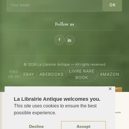
OK
Follow us
© 2026 La Librairie Antique — All rights reserved
LIVRE RARE
FIND
EBAY
ABEBOOKS
AMAZON
US ON
BOOK
✕
La Librairie Antique welcomes you.
📦 We ship antiquarian books worldwide
This site uses cookies to ensure the best
Shipping to USA
possible experience.
Shipping to New York
Shipping to California
Shipping to Massachusetts
Shipping to Texas
Shipping to Illinois
Decline
Accept