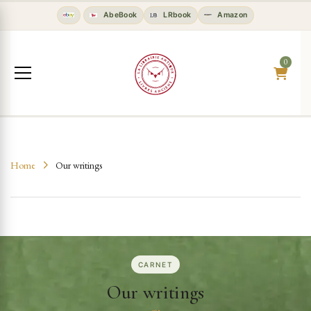
Antiquarian, Rare & Used Books | L
AbeBook
LRbook
Amazon
0
Home
Our writings
CARNET
Our writings