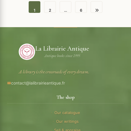
1
2
…
6
La Librairie Antique
Antique books since 1995
A library is the crossroads of every dream.
contact@lalibrairieantique.fr
The shop
Our catalogue
Our writings
Sell & appraise