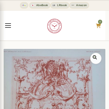
AbeBook
LRbook
Amazon
0