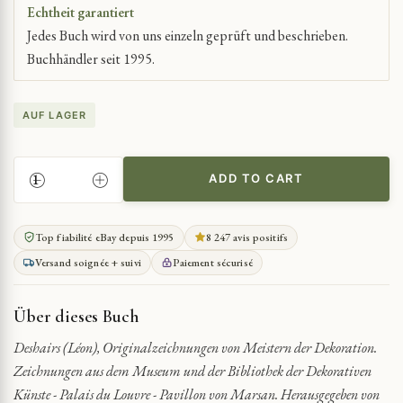
Echtheit garantiert
Jedes Buch wird von uns einzeln geprüft und beschrieben.
Buchhändler seit 1995.
AUF LAGER
ADD TO CART
ORIGINALZEICHNUNGEN
VON
MEISTERN
Top fiabilité eBay depuis 1995
8 247 avis positifs
DER
Versand soignée + suivi
Paiement sécurisé
DEKORATION
-
PINEAU-
Über dieses Buch
SAMMLUNG
QUANTITY
Deshairs (Léon), Originalzeichnungen von Meistern der Dekoration.
Zeichnungen aus dem Museum und der Bibliothek der Dekorativen
Künste - Palais du Louvre - Pavillon von Marsan. Herausgegeben von