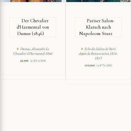
Der Chevalier
Pariser Salon-
d'Harmental von
Klatsch nach
Dumas (1846)
Napoleons Sturz
Dumas, Alexandre Le
Echo des Salons de Paris
Chevalier d'Harmental 1846
depuis la Restauration 1814-
1815
48,00
€
(≈ ¥374 CNY)
100,00
€
(≈ ¥778 CNY)