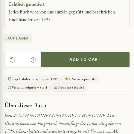
Echtheit garantiert
Jedes Buch wird von uns einzeln geprüft und beschrieben.
Buchhändler seit 1995.
AUF LAGER
ADD TO CART
LA
FONTAINES
EROTISCHE
Top fiabilité eBay depuis 1995
8 247 avis positifs
GESCHICHTEN
Versand soignée + suivi
Paiement sécurisé
MIT
FRAGONARD-
ILLUSTRATIONEN
Über dieses Buch
QUANTITY
Jean de LA FONTAINE CONTES DE LA FONTAINE. Mit
Illustrationen von Fragonard. Neuauflage der Didot-Ausgabe von
1795. Überarbeitete und erweiterte Ausgabe mit Vorwort von M.