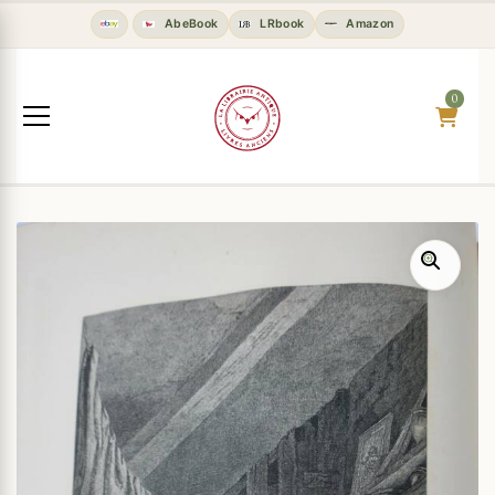
AbeBook
LRbook
Amazon
0