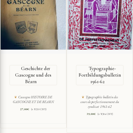
Geschichte der
Typographie-
Gascogne und des
Fortbildungsbulletin
Béarn
1961-62
Cascogne HISTOIRE DE
Typographie bulletin des
GASCOGNE ET DE BEARN
cours de perfectionnement du
syndicat 1961-62
27,00
€
(≈ ¥210 CNY)
39,00
€
(≈ ¥304 CNY)