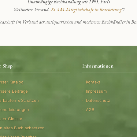
Unabhängige Buchhandlung seit 1995, Paris
Weltweiter Versand ·
SLAM-Mitgliedschaft in Bearbeitung
[*]
edschaft im Verband der antiquarischen und modernen Buchhändler in Bea
r Shop
Informationen
nser Katalog
Kontakt
nsere Beitrage
Impressum
erkaufen & Schatzen
Datenschutz
ienstleistungen
AGB
uch-Glossar
in altes Buch schaetzen