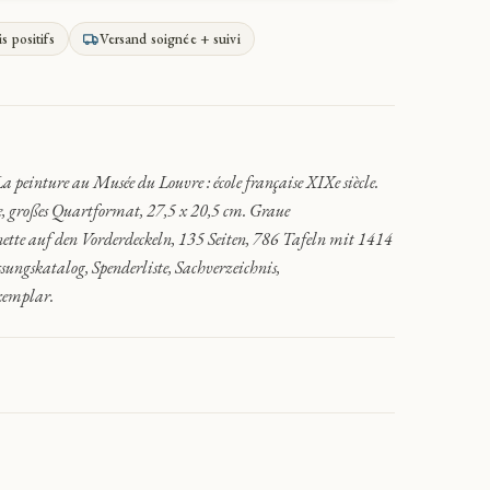
is positifs
Versand soignée + suivi
ture au Musée du Louvre : école française XIXe siècle.
, großes Quartformat, 27,5 x 20,5 cm. Graue
ette auf den Vorderdeckeln, 135 Seiten, 786 Tafeln mit 1414
gskatalog, Spenderliste, Sachverzeichnis,
xemplar.