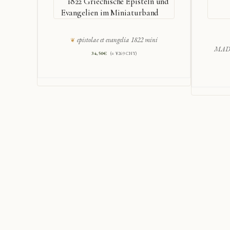
1822 Griechische Episteln und
Evangelien im Miniaturband
epistolae et evangelia 1822 mini
MADE
34,50
€
(≈ ¥269 CNY)