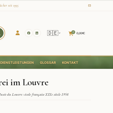
ücher seit 1995
🇩🇪
0
0,00
€
DIENSTLEISTUNGEN
GLOSSAR
KONTAKT
rei im Louvre
e du Louvre : école française XIXe siècle 1958