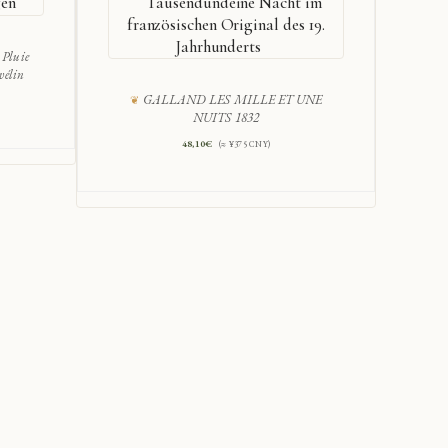
gen
Tausendundeine Nacht im
französischen Original des 19.
Jahrhunderts
 Pluie
vélin
Re
GALLAND LES MILLE ET UNE
NUITS 1832
48,10
€
(≈ ¥375 CNY)