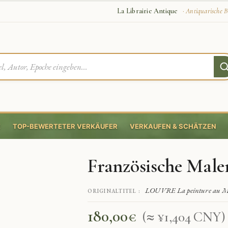
La Librairie Antique
· Antiquarische B
E
TOP-BEWERTETER VERKÄUFER
VERKAUFEN & SCHÄTZEN
Französische Male
LOUVRE La peinture au Musé
ORIGINALTITEL :
180,00
€
(≈ ¥1,404 CNY)