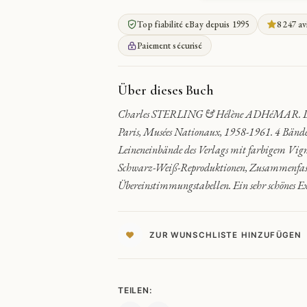
MALEREI
IM
Top fiabilité eBay depuis 1995
8 247 av
LOUVRE
QUANTITY
Paiement sécurisé
Über dieses Buch
Charles STERLING & Hélène ADHéMAR. La pein
Paris, Musées Nationaux, 1958-1961. 4 Bände
Leineneinbände des Verlags mit farbigem Vign
Schwarz-Weiß-Reproduktionen, Zusammenfassun
Übereinstimmungstabellen. Ein sehr schönes E
ZUR WUNSCHLISTE HINZUFÜGEN
TEILEN: