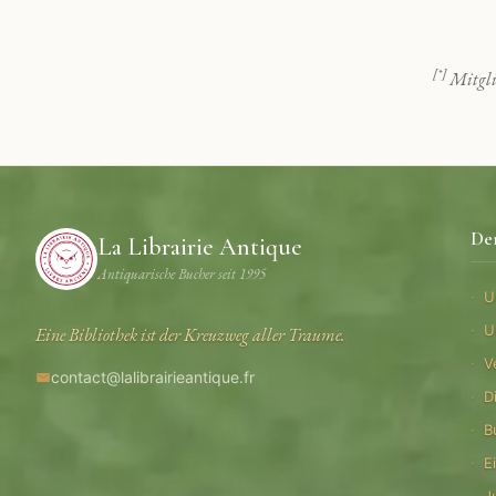
[*]
Mitgli
De
La Librairie Antique
Antiquarische Bucher seit 1995
U
U
Eine Bibliothek ist der Kreuzweg aller Traume.
V
contact@lalibrairieantique.fr
D
B
E