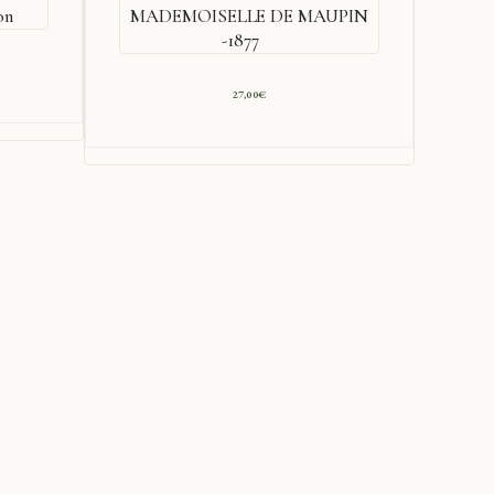
on
MADEMOISELLE DE MAUPIN
F
-1877
27,00
€