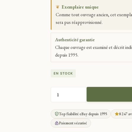
❦
Exemplaire unique
Comme tout ouvrage ancien, cet exemplaire
sera pas réapprovisionné.
Authenticité garantie
Chaque ouvrage est examiné et décrit indi
depuis 1995.
EN STOCK
QUANTITÉ
DE
RIGAL
Top fiabilité eBay depuis 1995
8 247 av
CAP'TAINE
SABORD
Paiement sécurisé
UN