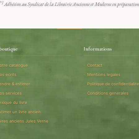
[*]
Adhésion au Syndicat de la Librairie Ancienne et Moderne en préparation
boutique
Informations
otre catalogue
Contact
os ecrits
Mentions legales
endre & estimer
Politique de confidentialit
os services
Conditions generales
exique du livre
stimer un livre ancien
ivres anciens Jules Verne