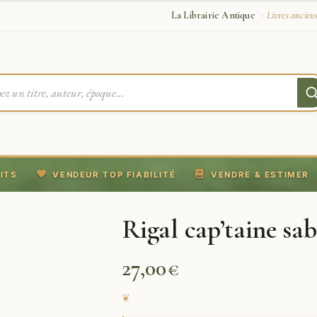
La Librairie Antique
· Livres ancien
ITS
VENDEUR TOP FIABILITÉ
VENDRE & ESTIMER
Rigal cap’taine sa
27,00
€