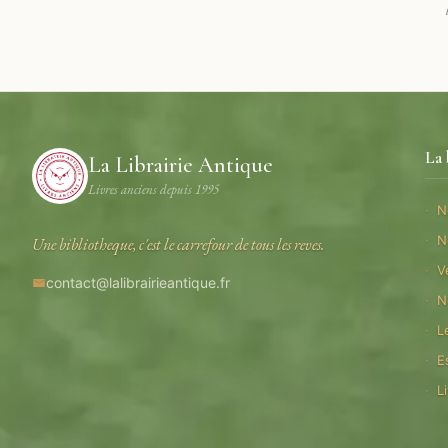
La 
La Librairie Antique
Livres anciens depuis 1995
N
N
Une bibliotheque, c'est le carrefour de tous les reves.
V
contact@lalibrairieantique.fr
N
L
E
L