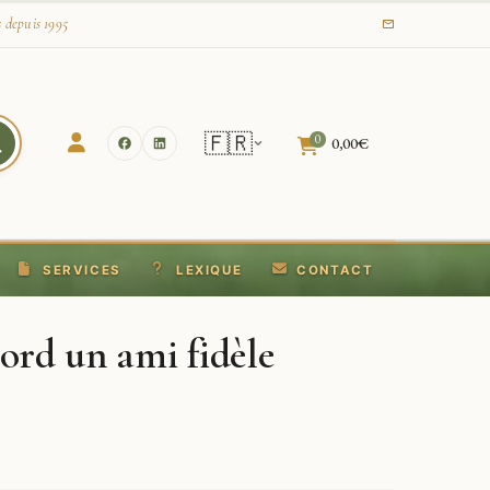
s depuis 1995
🇫🇷
0
0,00
€
SERVICES
LEXIQUE
CONTACT
bord un ami fidèle