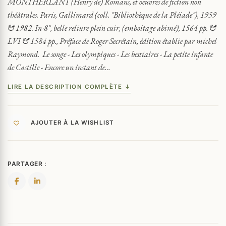
MONTHERLANT (Henry de) Romans, et oeuvres de fiction non
NRF
théâtrales. Paris, Gallimard (coll. "Bibliothèque de la Pléiade"), 1959
BIBLIOTHÈQUE
& 1982. In-8°, belle reliure plein cuir, (emboitage abimé), 1564 pp. &
DE
LVI & 1584 pp., Préface de Roger Secrétain, édition établie par michel
LA
PLÉIADE
Raymond. Le songe - Les olympiques - Les bestiaires - La petite infante
de Castille - Encore un instant de…
LIRE LA DESCRIPTION COMPLÈTE ↓
AJOUTER À LA WISHLIST
PARTAGER :