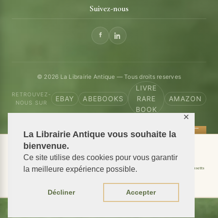
Suivez-nous
© 2026 La Librairie Antique — Tous droits reserves
LIVRE
RETROUVEZ-
EBAY
ABEBOOKS
RARE
AMAZON
NOUS SUR
BOOK
✕
La Librairie Antique vous souhaite la
bienvenue.
📦 We ship antiquarian books worldwide
Ce site utilise des cookies pour vous garantir
Shipping to USA
Shipping to New York
Shipping to California
Shipping to Massachusetts
la meilleure expérience possible.
Shipping to Texas
Shipping to Illinois
Décliner
Accepter