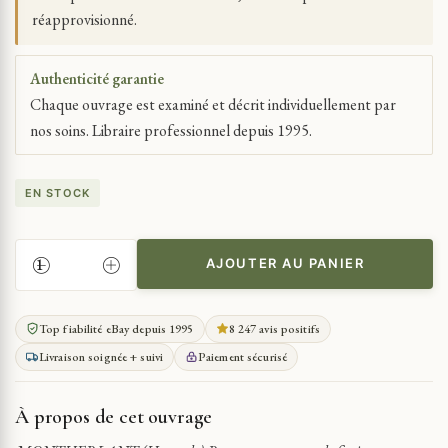
réapprovisionné.
Authenticité garantie
Chaque ouvrage est examiné et décrit individuellement par
nos soins. Libraire professionnel depuis 1995.
EN STOCK
AJOUTER AU PANIER
QUANTITÉ
DE
MONTHERLANT
Top fiabilité eBay depuis 1995
8 247 avis positifs
HENRY
Livraison soignée + suivi
Paiement sécurisé
(
DE
)
À propos de cet ouvrage
ROMANS
GALLIMARD