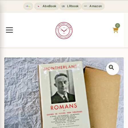
AbeBook
LRbook
Amazon
0