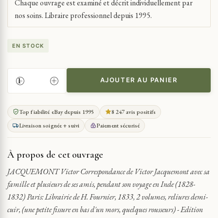
Chaque ouvrage est examiné et décrit individuellement par
nos soins. Libraire professionnel depuis 1995.
EN STOCK
AJOUTER AU PANIER
QUANTITÉ
DE
INDE
Top fiabilité eBay depuis 1995
8 247 avis positifs
CORRESPONDANCE
Livraison soignée + suivi
Paiement sécurisé
DE
VICTOR
JACQUEMONT
À propos de cet ouvrage
AVEC
SA
JACQUEMONT Victor Correspondance de Victor Jacquemont avec sa
FAMILLE
famille et plusieurs de ses amis, pendant son voyage en Inde (1828-
VOYAGE
1832) Paris: Librairie de H. Fournier, 1833, 2 volumes, reliures demi-
1833
cuir, (une petite fissure en bas d'un mors, quelques rousseurs) - Edition