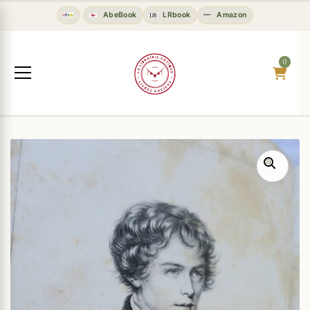
AbeBook
LRbook
Amazon
0