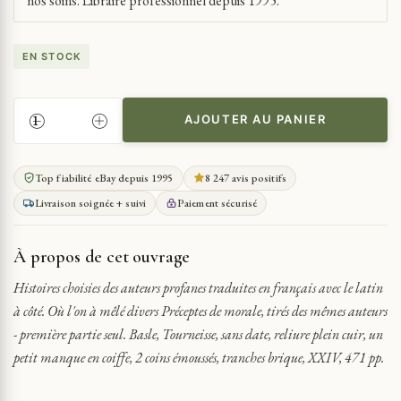
nos soins. Libraire professionnel depuis 1995.
EN STOCK
AJOUTER AU PANIER
QUANTITÉ
DE
HISTOIRES
Top fiabilité eBay depuis 1995
8 247 avis positifs
CHOISIES
Livraison soignée + suivi
Paiement sécurisé
DES
AUTEURS
PROFANES
À propos de cet ouvrage
TRADUITES
EN
Histoires choisies des auteurs profanes traduites en français avec le latin
FRANÇAIS
à côté. Où l'on à mêlé divers Préceptes de morale, tirés des mêmes auteurs
AVEC
- première partie seul. Basle, Tourneisse, sans date, reliure plein cuir, un
LE
petit manque en coiffe, 2 coins émoussés, tranches brique, XXIV, 471 pp.
LATIN