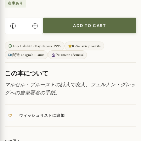
在庫あり
ADD TO CART
レ
イ
ナ
Top fiabilité eBay depuis 1995
8 247 avis positifs
ル
配送 soignée + suivi
Paiement sécurisé
ド・
ハ
ー
この本について
ン
の
マルセル・プルーストの詩人で友人、フェルナン・グレッ
署
グへの自筆署名の手紙。
名
入
り
手
ウィッシュリストに追加
紙
QUANTITY
シェア：