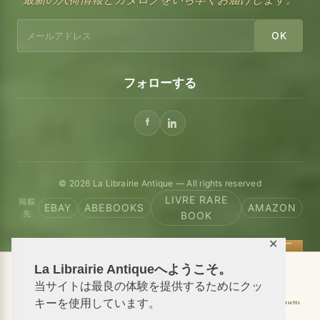
OK
フォローする
© 2026 La Librairie Antique — All rights reserved
LIVRE RARE
掲載
EBAY
ABEBOOKS
AMAZON
先
BOOK
✕
La Librairie Antiqueへようこそ。
📦 We ship antiquarian books worldwide
当サイトは最良の体験を提供するためにクッ
キーを使用しています。
Shipping to USA
Shipping to New York
Shipping to California
Shipping to Massachusetts
Shipping to Texas
Shipping to Illinois