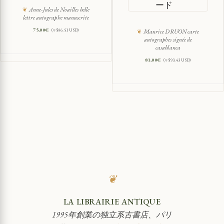
ード
Anne-Jules de Noailles belle
lettre autographe manuscrite
75,00
€
(≈ $86.51 USD)
Maurice DRUON carte
autographes signée de
casablanca
81,00
€
(≈ $93.43 USD)
❦
LA LIBRAIRIE ANTIQUE
1995年創業の独立系古書店、パリ