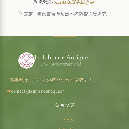
世界配送 ·
SLAM加盟手続き中
[*]
[*]
古書・現代書籍商組合への加盟手続き中。
La Librairie Antique
1995年創業の古書専門店
図書館は、すべての夢が交わる場所です。
contact@lalibrairieantique.fr
ショップ
カタログ