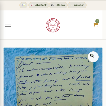
AbeBook
LRbook
Amazon
0