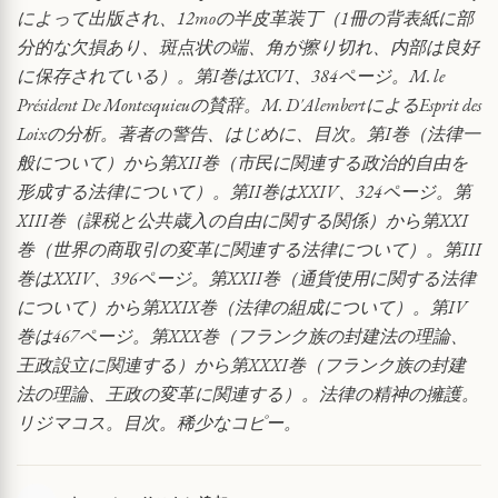
影
によって出版され、12moの半皮革装丁（1冊の背表紙に部
響
分的な欠損あり、斑点状の端、角が擦り切れ、内部は良好
QUANTITY
に保存されている）。第I巻はXCVI、384ページ。M. le
Président De Montesquieuの賛辞。M. D'AlembertによるEsprit des
Loixの分析。著者の警告、はじめに、目次。第I巻（法律一
般について）から第XII巻（市民に関連する政治的自由を
形成する法律について）。第II巻はXXIV、324ページ。第
XIII巻（課税と公共歳入の自由に関する関係）から第XXI
巻（世界の商取引の変革に関連する法律について）。第III
巻はXXIV、396ページ。第XXII巻（通貨使用に関する法律
について）から第XXIX巻（法律の組成について）。第IV
巻は467ページ。第XXX巻（フランク族の封建法の理論、
王政設立に関連する）から第XXXI巻（フランク族の封建
法の理論、王政の変革に関連する）。法律の精神の擁護。
リジマコス。目次。稀少なコピー。