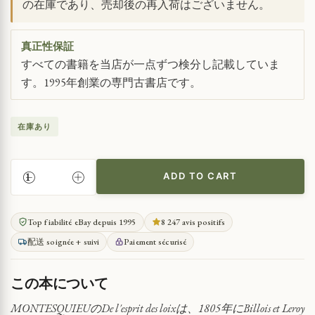
の在庫であり、売却後の再入荷はございません。
真正性保証
すべての書籍を当店が一点ずつ検分し記載していま
す。1995年創業の専門古書店です。
在庫あり
ADD TO CART
MONTESQUIEU
の
政
Top fiabilité eBay depuis 1995
8 247 avis positifs
治
配送 soignée + suivi
Paiement sécurisé
法
に
関
この本について
す
る
MONTESQUIEUのDe l'esprit des loixは、1805年にBillois et Leroy