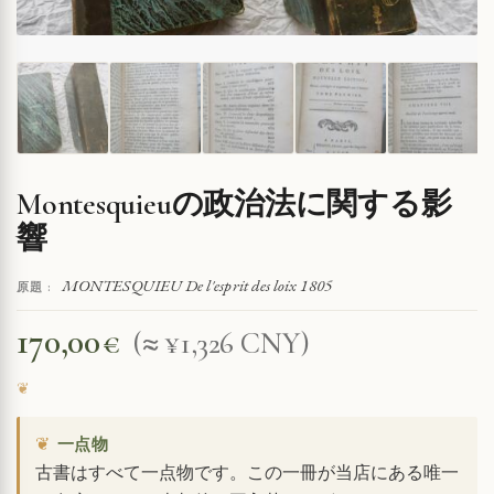
Montesquieuの政治法に関する影
響
MONTESQUIEU De l'esprit des loix 1805
原題 :
170,00
€
(≈ ¥1,326 CNY)
❦
一点物
古書はすべて一点物です。この一冊が当店にある唯一