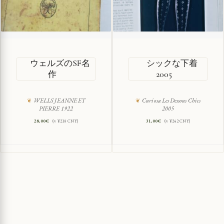
ウェルズのSF名
シックな下着
作
2005
WELLS JEANNE ET
Curiosa Les Dessous Chics
PIERRE 1922
2005
28,00
€
31,00
€
(≈ ¥218 CNY)
(≈ ¥242 CNY)