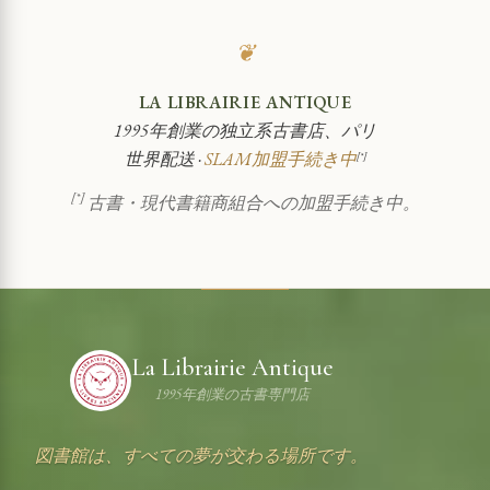
❦
LA LIBRAIRIE ANTIQUE
1995年創業の独立系古書店、パリ
世界配送 ·
SLAM加盟手続き中
[*]
[*]
古書・現代書籍商組合への加盟手続き中。
La Librairie Antique
1995年創業の古書専門店
図書館は、すべての夢が交わる場所です。