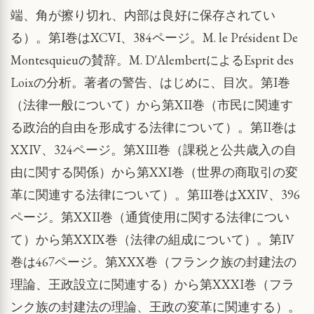
端、角が擦り切れ、内部は良好に保存されてい
る）。第I巻はXCVI、384ページ。M. le Président De
Montesquieuの賛辞。M. D'AlembertによるEsprit des
Loixの分析。著者の警告、はじめに、目次。第I巻
（法律一般について）から第XII巻（市民に関連す
る政治的自由を形成する法律について）。第II巻は
XXIV、324ページ。第XIII巻（課税と公共歳入の自
由に関する関係）から第XXI巻（世界の商取引の変
革に関連する法律について）。第III巻はXXIV、396
ページ。第XXII巻（通貨使用に関する法律につい
て）から第XXIX巻（法律の組成について）。第IV
巻は467ページ。第XXX巻（フランク族の封建法の
理論、王政設立に関連する）から第XXXI巻（フラ
ンク族の封建法の理論、王政の変革に関連する）。