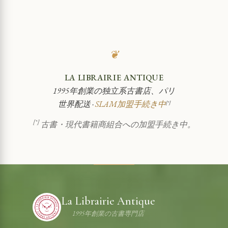
❦
LA LIBRAIRIE ANTIQUE
1995年創業の独立系古書店、パリ
世界配送 ·
SLAM加盟手続き中
[*]
[*]
古書・現代書籍商組合への加盟手続き中。
La Librairie Antique
1995年創業の古書専門店