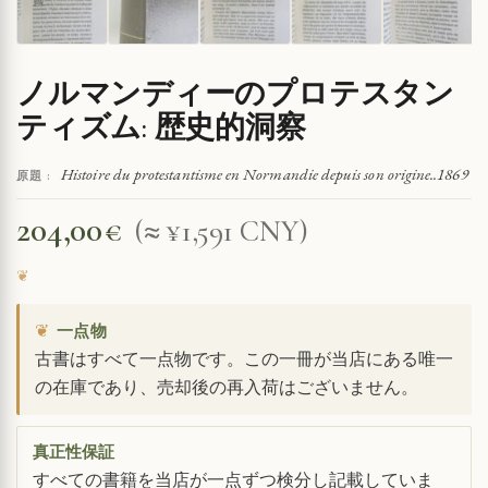
ノルマンディーのプロテスタン
ティズム: 歴史的洞察
Histoire du protestantisme en Normandie depuis son origine..1869
原題 :
204,00
€
(≈ ¥1,591 CNY)
❦
一点物
古書はすべて一点物です。この一冊が当店にある唯一
の在庫であり、売却後の再入荷はございません。
真正性保証
すべての書籍を当店が一点ずつ検分し記載していま