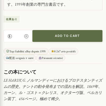
す。1995年創業の専門古書店です。
在庫あり
ADD TO CART
ノ
ル
マ
Top fiabilité eBay depuis 1995
8 247 avis positifs
ン
配送 soignée + suivi
Paiement sécurisé
デ
ィ
ー
この本について
の
プ
LE HARDY, G. ノルマンディーにおけるプロテスタンティズ
ロ
ムの歴史。ナントの勅令発布までの流れを解説。1869年、
テ
カーン、ル・ゴスト＝クレリス、オクターヴ版、ペルカリ
ス
ン装丁、456ページ。極めて稀少。
タ
ン