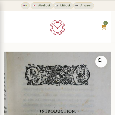
AbeBook
LRbook
Amazon
0