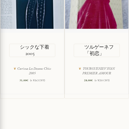
シックな下着
ツルゲーネフ
2005
「初恋」
Curiosa Les Dessous Chics
TOURGUENIEV IVAN
2005
PREMIER AMOUR
31,00
€
28,00
€
(≈ ¥242 CNY)
(≈ ¥218 CNY)