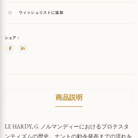
テ
ィ
ウィッシュリストに追加
ズ
ム:
歴
史
シェア：
的
洞
察
QUANTITY
商品説明
LE HARDY, G. ノルマンディーにおけるプロテスタ
ンティズムの歴史。ナントの勅令発布までの流れを