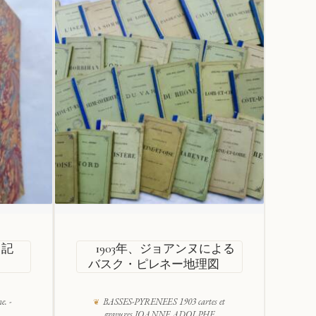
日記
1903年、ジョアンヌによる
バスク・ピレネー地理図
. -
BASSES-PYRENEES 1903 cartes et
gravures JOANNE ADOLPHE