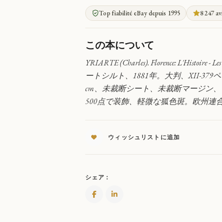
レ
Top fiabilité eBay depuis 1995
8 247 av
ン
ツ
ェ：
この本について
歴
史、
YRIARTE (Charles). Florence: L'Histoire - Les
メ
ートシルト、1881年。大判、XII-37
デ
cm、未裁断シート、未裁断マージン
ィ
500点で装飾、軽微な狐色斑。欧州連
チ
家、
人
文
ウィッシュリストに追加
主
義
者、
文
シェア：
学
と
芸
術