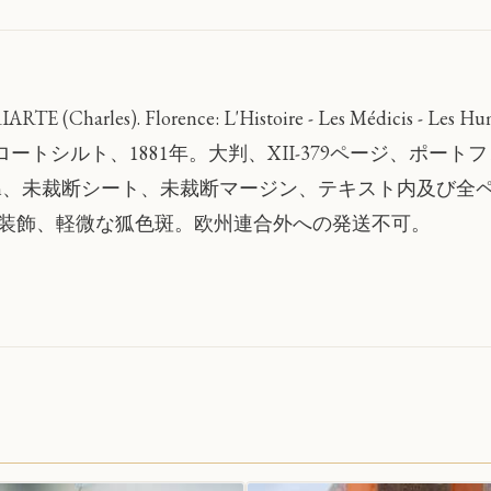
QUANTITY
IARTE (Charles). Florence: L'Histoire - Les Médicis - Les Hu
. ロートシルト、1881年。大判、XII-379ページ、ポートフ
m、未裁断シート、未裁断マージン、テキスト内及び全ペ
装飾、軽微な狐色斑。欧州連合外への発送不可。