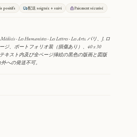
is positifs
配送 soignée + suivi
Paiement sécurisé
 Médicis - Les Humanistes - Les Lettres - Les Arts. パリ、J. ロ
9ページ、ポートフォリオ装（損傷あり）、40 x 30
、テキスト内及び全ページ挿絵の黒色の版画と図版
合外への発送不可。