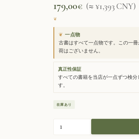
179,00
€
(≈ ¥1,393 CNY)
❦
一点物
古書はすべて一点物です。この一冊
荷はございません。
真正性保証
すべての書籍を当店が一点ずつ検分し
す。
在庫あり
フ
ィ