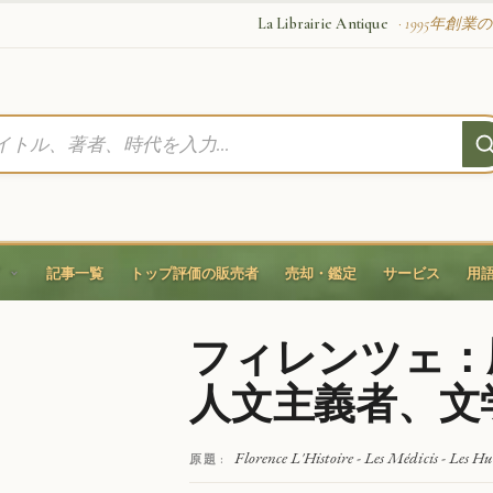
La Librairie Antique
· 1995年創
記事一覧
トップ評価の販売者
売却・鑑定
サービス
用
フィレンツェ：
人文主義者、文
Florence L'Histoire - Les Médicis - Les Hum
原題 :