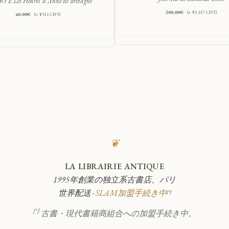
VE Les Heures d'Anne de Bretagne
200,00
€
(≈ ¥1,557 CNY)
40,00
€
(≈ ¥311 CNY)
❦
LA LIBRAIRIE ANTIQUE
1995年創業の独立系古書店、パリ
世界配送 ·
SLAM加盟手続き中
[*]
[*]
古書・現代書籍商組合への加盟手続き中。