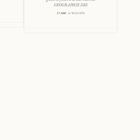
GEOGRAPHIE DES
17,00
€
(≈ ¥132 CNY)