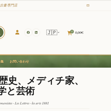
業の古書専門店
🇯🇵
0
0,00
€
語集
お問い合わせ
歴史、メディチ家、
学と芸術
anistes - Les Lettres - les arts 1881