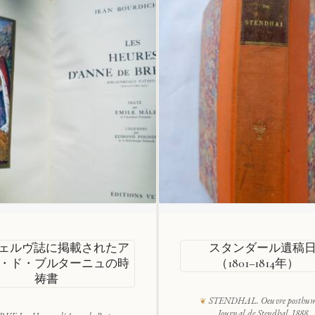
ェルヴ誌に掲載されたア
スタンダール遺稿
・ド・ブルターニュの時
（1801–1814年）
祷書
STENDHAL. Oeuvre posthume
Journal de Stendhal 1888