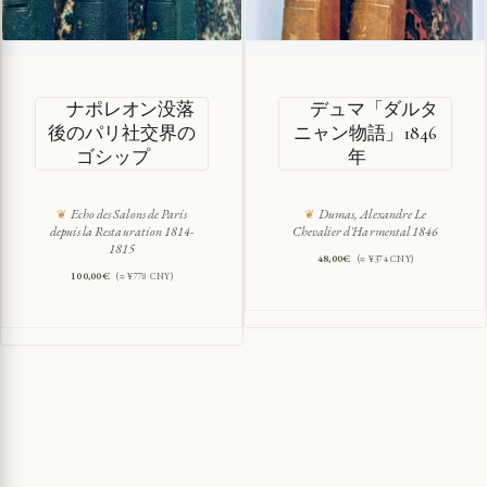
ナポレオン没落
デュマ「ダルタ
後のパリ社交界の
ニャン物語」1846
ゴシップ
年
Echo des Salons de Paris
Dumas, Alexandre Le
depuis la Restauration 1814-
Chevalier d'Harmental 1846
1815
48,00
€
(≈ ¥374 CNY)
100,00
€
(≈ ¥778 CNY)