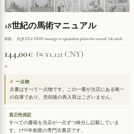
18世紀の馬術マニュアル
EQUITATION manège et équitation planches recueil 18e siècle
原題 :
144,00
€
(≈ ¥1,121 CNY)
❦
一点物
古書はすべて一点物です。この一冊が当店にある唯一
の在庫であり、売却後の再入荷はございません。
真正性保証
すべての書籍を当店が一点ずつ検分し記載していま
す。1995年創業の専門古書店です。