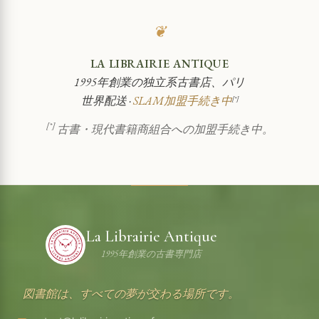
❦
LA LIBRAIRIE ANTIQUE
1995年創業の独立系古書店、パリ
世界配送 ·
SLAM加盟手続き中
[*]
[*]
古書・現代書籍商組合への加盟手続き中。
La Librairie Antique
1995年創業の古書専門店
図書館は、すべての夢が交わる場所です。