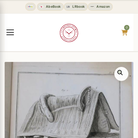
AbeBook
LRbook
Amazon
0