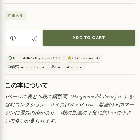
在庫あり
ADD TO CART
18
世
紀
Top fiabilité eBay depuis 1995
8 247 avis positifs
の
配送 soignée + suivi
Paiement sécurisé
馬
術
マ
この本について
ニ
ュ
3ページの表と20枚の鋼版画（Harguiniez del. Benar fecit.）を
ア
含むコレクション、サイズは26 x 38.5 cm、版画の下部マー
ル
ジンに湿気の跡があり、8枚の版画の下部に約1 cmの小さ
QUANTITY
い虫食いが見られます。