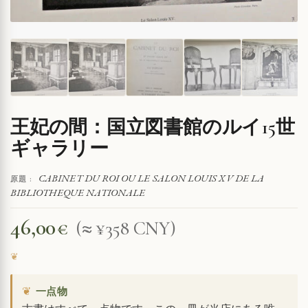
王妃の間：国立図書館のルイ15世
ギャラリー
CABINET DU ROI OU LE SALON LOUIS XV DE LA
原題 :
BIBLIOTHEQUE NATIONALE
46,00
€
(≈ ¥358 CNY)
❦
一点物