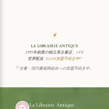
❦
LA LIBRAIRIE ANTIQUE
1995年創業の独立系古書店、パリ
世界配送 ·
SLAM加盟手続き中
[*]
[*]
古書・現代書籍商組合への加盟手続き中。
La Librairie Antique