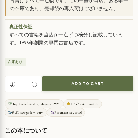
古書はすべて一点物です。この一冊が当店にある唯一
の在庫であり、売却後の再入荷はございません。
真正性保証
すべての書籍を当店が一点ずつ検分し記載していま
す。1995年創業の専門古書店です。
在庫あり
ADD TO CART
王
妃
の
Top fiabilité eBay depuis 1995
8 247 avis positifs
間：
配送 soignée + suivi
Paiement sécurisé
国
立
図
この本について
書