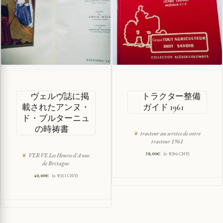
ヴェルヴ誌に掲
トラクター整備
載されたアンヌ・
ガイド 1961
ド・ブルターニュ
の時祷書
tracteur au service de votre
tracteur 1961
38,00
€
(≈ ¥296 CNY)
VERVE Les Heures d'Anne
de Bretagne
40,00
€
(≈ ¥311 CNY)