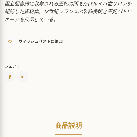
館
国立図書館に収蔵される王妃の間またはルイ15世サロンを
の
記録した資料集。18世紀フランスの装飾美術と王妃パトロ
ル
ネージを展示している。
イ
15
世
ギ
ウィッシュリストに追加
ャ
ラ
リ
ー
シェア：
QUANTITY
商品説明