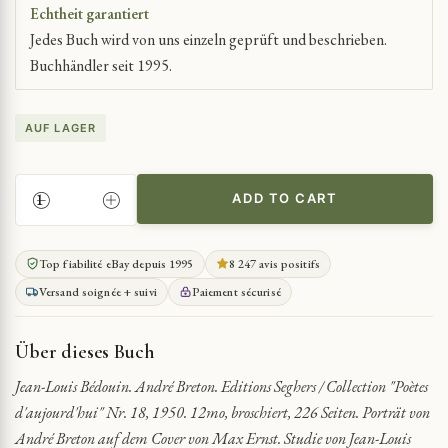
Echtheit garantiert
Jedes Buch wird von uns einzeln geprüft und beschrieben.
Buchhändler seit 1995.
AUF LAGER
ADD TO CART
STUDIE
ÜBER
ANDRÉ
Top fiabilité eBay depuis 1995
8 247 avis positifs
BRETON
Versand soignée + suivi
Paiement sécurisé
MIT
ILLUSTRATIONEN
QUANTITY
Über dieses Buch
Jean-Louis Bédouin. André Breton. Editions Seghers / Collection "Poètes
d'aujourd'hui" Nr. 18, 1950. 12mo, broschiert, 226 Seiten. Porträt von
André Breton auf dem Cover von Max Ernst. Studie von Jean-Louis