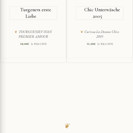
Turgenevs erste
Chic Unterwäsche
Liebe
2005
TOURGUENIEV IVAN
Curiosa Les Dessous Chics
PREMIER AMOUR
2005
28,00
€
31,00
€
(≈ ¥218 CNY)
(≈ ¥241 CNY)
❦