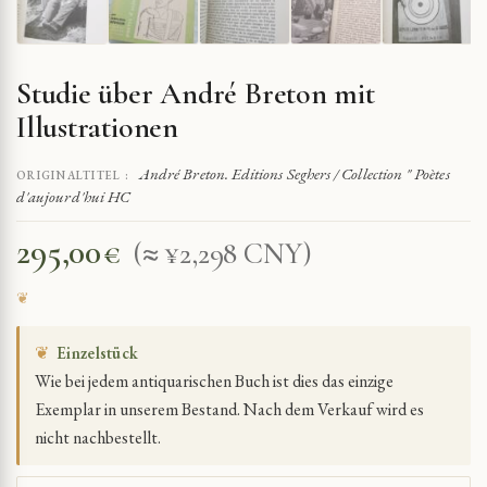
Studie über André Breton mit
Illustrationen
André Breton. Editions Seghers / Collection " Poètes
ORIGINALTITEL :
d'aujourd'hui HC
295,00
€
(≈ ¥2,298 CNY)
❦
Einzelstück
Wie bei jedem antiquarischen Buch ist dies das einzige
Exemplar in unserem Bestand. Nach dem Verkauf wird es
nicht nachbestellt.